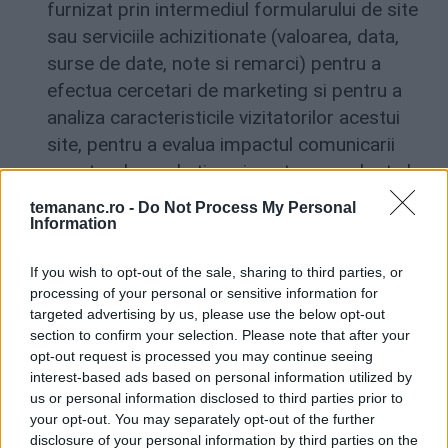
furnizat prin intermediul formularului de site
sau serviciile achizitionate (valoarea, data,
surse de date, note si remarci) pentru a
efectua cercetari de marketing si pentru a
analiza caracteristicile vizitatorilor acestui
site, pentru a evalua impactul comunicarii
noastre de marketing si pentru a o adapta la
tendintele detectate, pentru a planifica
temananc.ro -
Do Not Process My Personal
viitoarele noastre activitati de marketing,
Information
pentru a pregati analiza noastra de business,
If you wish to opt-out of the sale, sharing to third parties, or
pentru a personaliza serviciile si comunicarile
processing of your personal or sensitive information for
pentru dvs., pentru a orienta publicitatea sau
targeted advertising by us, please use the below opt-out
pentru a oferi marketing direct a acelorasi
section to confirm your selection. Please note that after your
opt-out request is processed you may continue seeing
sau a unor produse si servicii similare. De
interest-based ads based on personal information utilized by
asemenea, daca sunteti abonatul nostru la
us or personal information disclosed to third parties prior to
newsletter, puteti primi materialele noastre
your opt-out. You may separately opt-out of the further
de marketing, va putem procesa datele
disclosure of your personal information by third parties on the