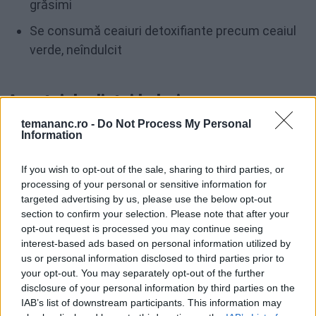
grăsimi
Se consumă ceaiuri detoxifiante precum ceaiul
verde, neîndulcit
Avantajele dietei balerina
temananc.ro -
Do Not Process My Personal
Printre puținele avantaje ale dietei Balerina se
Information
numără în primul rând durata scurtă. Faptul că un
If you wish to opt-out of the sale, sharing to third parties, or
regim atât de restrictiv este recomandat doar pentru
processing of your personal or sensitive information for
o săptămână îl poate face ușor de ținut.
targeted advertising by us, please use the below opt-out
section to confirm your selection. Please note that after your
opt-out request is processed you may continue seeing
Totodată, datorită duratei scurte, regimul nu pune
interest-based ads based on personal information utilized by
probleme deosebite pentru sănătate. Lipsa
us or personal information disclosed to third parties prior to
your opt-out. You may separately opt-out of the further
preparatelor complicate sau alimentelor scumpe
disclosure of your personal information by third parties on the
poate fi un alt avantaj al acestei diete.
IAB’s list of downstream participants. This information may