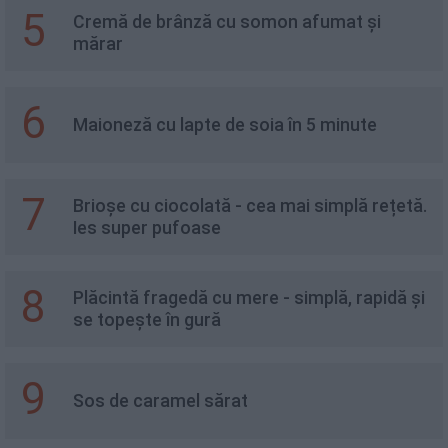
5
Cremă de brânză cu somon afumat și
mărar
6
Maioneză cu lapte de soia în 5 minute
7
Brioșe cu ciocolată - cea mai simplă rețetă.
Ies super pufoase
8
Plăcintă fragedă cu mere - simplă, rapidă și
se topește în gură
9
Sos de caramel sărat