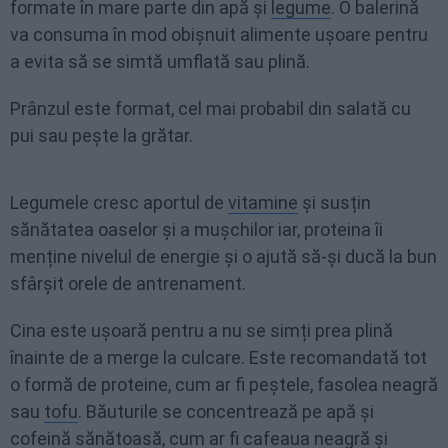
formate în mare parte din apă și
legume
. O balerină
va consuma în mod obișnuit alimente ușoare pentru
a evita să se simtă umflată sau plină.
Prânzul este format, cel mai probabil din salată cu
pui sau pește la grătar.
Legumele cresc aportul de
vitamine
și susțin
sănătatea oaselor și a mușchilor iar, proteina îi
menține nivelul de energie și o ajută să-și ducă la bun
sfârșit orele de antrenament.
Cina este ușoară pentru a nu se simți prea plină
înainte de a merge la culcare. Este recomandată tot
o formă de proteine, cum ar fi peștele, fasolea neagră
sau
tofu
. Băuturile se concentrează pe apă și
cofeină sănătoasă, cum ar fi cafeaua neagră și