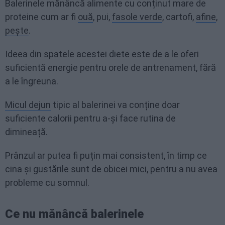
Balerinele mănâncă alimente cu conținut mare de
proteine cum ar fi
ouă
, pui,
fasole verde
, cartofi,
afine
,
pește
.
Ideea din spatele acestei diete este de a le oferi
suficientă energie pentru orele de antrenament, fără
a le îngreuna.
Micul dejun
tipic al balerinei va conține doar
suficiente calorii pentru a-și face rutina de
dimineață.
Prânzul ar putea fi puțin mai consistent, în timp ce
cina și gustările sunt de obicei mici, pentru a nu avea
probleme cu somnul.
Ce nu mănâncă balerinele