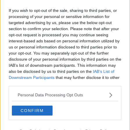
2
Cum se face o Margarita? Rețetă simplă și
rapidă
If you wish to opt-out of the sale, sharing to third parties, or
processing of your personal or sensitive information for
targeted advertising by us, please use the below opt-out
3
section to confirm your selection. Please note that after your
Foi de napolitană cu glazură
opt-out request is processed you may continue seeing
interest-based ads based on personal information utilized by
us or personal information disclosed to third parties prior to
your opt-out. You may separately opt-out of the further
4
Salată de spanac cu grapefruit și brânză
disclosure of your personal information by third parties on the
feta
IAB’s list of downstream participants. This information may
also be disclosed by us to third parties on the
IAB’s List of
Downstream Participants
that may further disclose it to other
5
third parties.
Cheesecake Cu Compot De Afine
Personal Data Processing Opt Outs
6
CONFIRM
Cheesecake Cassata