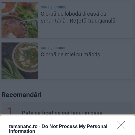
Ciorbă de lobodă dreasă cu
smântână - Rețetă tradițională
Ciorbă de miel cu măcriș
Recomandări
1
Pate de ficat de pui făcut în casă
temananc.ro -
Do Not Process My Personal
Information