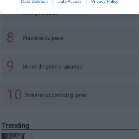
Data Deletion
Data Access
Privacy Policy
7
Pui în crustă de sare - cel mai gustos mod
de a găti puiul
8
Placinta cu pere
9
Miere de pere și ananas
10
Omletă cu cartofi și praz
Trending