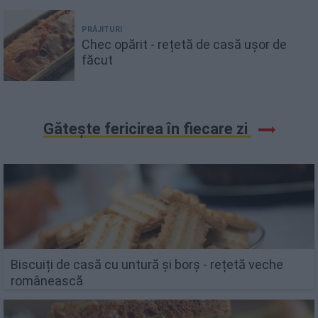
PRĂJITURI
Chec opărit - rețetă de casă ușor de
făcut
Gătește fericirea în fiecare zi
Biscuiți de casă cu untură și borș - rețetă veche
românească