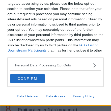
targeted advertising by us, please use the below opt-out
section to confirm your selection. Please note that after your
4
opt-out request is processed you may continue seeing
Spanac cu iaurt și usturoi
interest-based ads based on personal information utilized by
us or personal information disclosed to third parties prior to
your opt-out. You may separately opt-out of the further
disclosure of your personal information by third parties on the
5
IAB’s list of downstream participants. This information may
Cheesecake de ciocolată fără coacere
also be disclosed by us to third parties on the
IAB’s List of
Downstream Participants
that may further disclose it to other
third parties.
6
Lasagna Snickers
Personal Data Processing Opt Outs
CONFIRM
7
Salata mexicana cu fasole si chorizo
Data Deletion
Data Access
Privacy Policy
8
Prăjitură ecler (fără coacere)