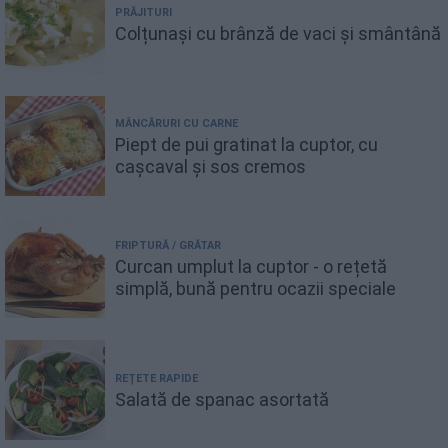
PRĂJITURI
Colțunași cu brânză de vaci și smântână
MÂNCĂRURI CU CARNE
Piept de pui gratinat la cuptor, cu
cașcaval și sos cremos
FRIPTURĂ / GRĂTAR
Curcan umplut la cuptor - o rețetă
simplă, bună pentru ocazii speciale
REȚETE RAPIDE
Salată de spanac asortată