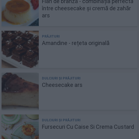
Flan de brânză - combinația perfectă
între cheesecake și cremă de zahăr
ars
Amandine - rețeta originală
Cheesecake ars
Fursecuri Cu Caise Si Crema Custard