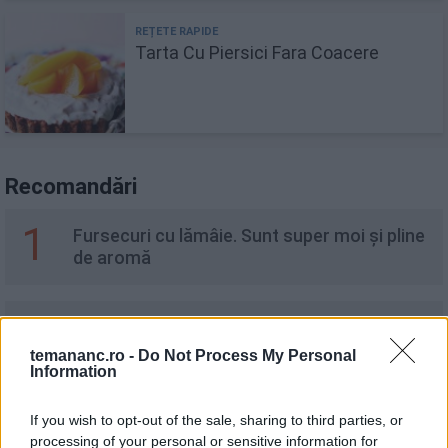
Tarta Cu Piersici Fara Coacere
Recomandări
1
Fursecuri cu lămâie. Sunt super moi și pline
de aromă
2
Ruladă cu carne tocată și spanac
temananc.ro -
Do Not Process My Personal
Information
3
Ciorbă delicioasă de curcan cu tăiței de
If you wish to opt-out of the sale, sharing to third parties, or
casă
processing of your personal or sensitive information for