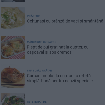
PRĂJITURI
Colțunași cu brânză de vaci și smântână
MÂNCĂRURI CU CARNE
Piept de pui gratinat la cuptor, cu
cașcaval și sos cremos
FRIPTURĂ / GRĂTAR
Curcan umplut la cuptor - o rețetă
simplă, bună pentru ocazii speciale
REȚETE RAPIDE