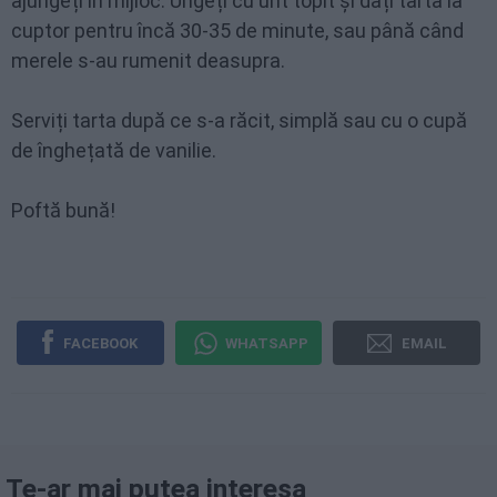
ajungeți în mijloc. Ungeți cu unt topit și dați tarta la
cuptor pentru încă 30-35 de minute, sau până când
merele s-au rumenit deasupra.
Serviți tarta după ce s-a răcit, simplă sau cu o cupă
de înghețată de vanilie.
Poftă bună!
FACEBOOK
WHATSAPP
EMAIL
Te-ar mai putea interesa