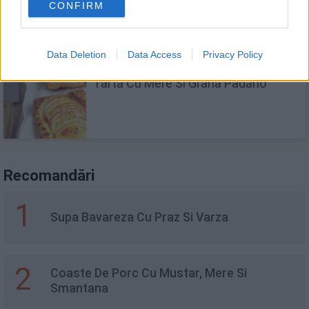
avocado și brânza feta
CONFIRM
Data Deletion
Data Access
Privacy Policy
Tarta Cu Mere Si Grana Padano
Recomandări
1
Supa Bavareza Cu Praz Si Varza
2
Coaste De Porc Cu Mustar, Mere Si
Smantana