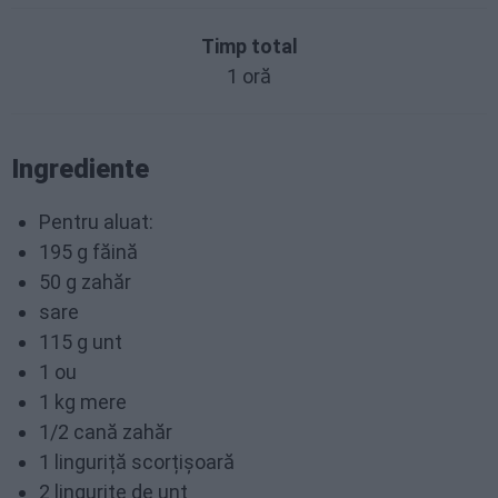
Timp total
1 oră
Ingrediente
Pentru aluat:
195 g făină
50 g zahăr
sare
115 g unt
1 ou
1 kg mere
1/2 cană zahăr
1 linguriță scorțișoară
2 lingurițe de unt