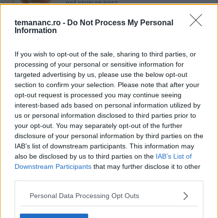
Tartă franțuzească cu mere
temananc.ro -
Do Not Process My Personal
caramelizate, de post
Information
If you wish to opt-out of the sale, sharing to third parties, or
processing of your personal or sensitive information for
targeted advertising by us, please use the below opt-out
Sos franțuzesc pentru salată
section to confirm your selection. Please note that after your
opt-out request is processed you may continue seeing
interest-based ads based on personal information utilized by
us or personal information disclosed to third parties prior to
your opt-out. You may separately opt-out of the further
disclosure of your personal information by third parties on the
10 Beneficii Ale Consumului De Mere
IAB’s list of downstream participants. This information may
also be disclosed by us to third parties on the
IAB’s List of
Downstream Participants
that may further disclose it to other
third parties.
Personal Data Processing Opt Outs
Bruschete cu somon afumat,