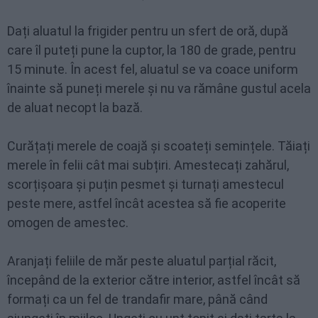
Dați aluatul la frigider pentru un sfert de oră, după
care îl puteți pune la cuptor, la 180 de grade, pentru
15 minute. În acest fel, aluatul se va coace uniform
înainte să puneți merele și nu va rămâne gustul acela
de aluat necopt la bază.
Curățați merele de coajă și scoateți semințele. Tăiați
merele în felii cât mai subțiri. Amestecați zahărul,
scorțișoara și puțin pesmet și turnați amestecul
peste mere, astfel încât acestea să fie acoperite
omogen de amestec.
Aranjați feliile de măr peste aluatul parțial răcit,
începând de la exterior către interior, astfel încât să
formați ca un fel de trandafir mare, până când