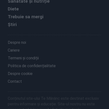
Sănătate și nutriție
Diete
Trebuie sa mergi
Știri
Despre noi
Cariere
Termeni și condiții
Politica de confidențialitate
Despre cookie
Contact
Conținutul site-ului Te Mănânc este destinat exclusiv
pentru informare și educație. Site-ul nostru nu este