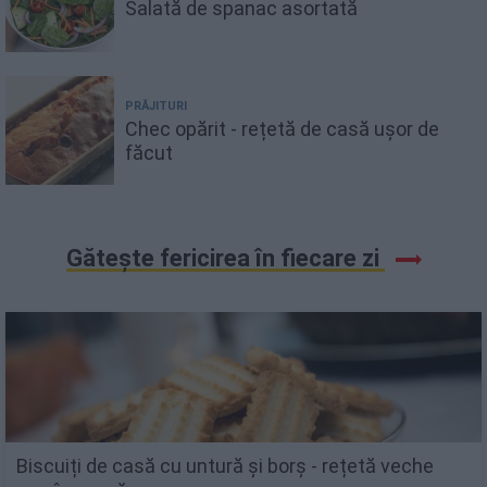
Salată de spanac asortată
PRĂJITURI
Chec opărit - rețetă de casă ușor de
făcut
Gătește fericirea în fiecare zi
Biscuiți de casă cu untură și borș - rețetă veche