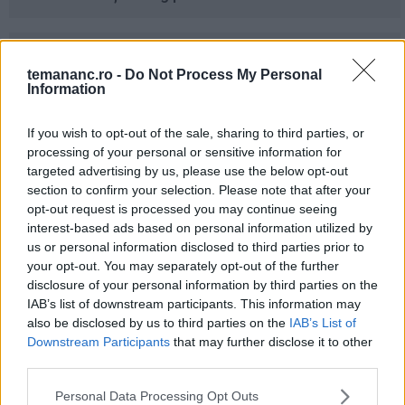
7
Smoothie de mango cu lapte de cocos și
temananc.ro -
Do Not Process My Personal
semințe de chia
Information
8
If you wish to opt-out of the sale, sharing to third parties, or
Prajitura cu crema de branza pentru cafea
processing of your personal or sensitive information for
targeted advertising by us, please use the below opt-out
section to confirm your selection. Please note that after your
opt-out request is processed you may continue seeing
9
Dieta cu cartofi. Cum slăbești 1kg pe zi
interest-based ads based on personal information utilized by
mâncând numai cartofi
us or personal information disclosed to third parties prior to
your opt-out. You may separately opt-out of the further
disclosure of your personal information by third parties on the
IAB’s list of downstream participants. This information may
Recomandări
also be disclosed by us to third parties on the
IAB’s List of
Downstream Participants
that may further disclose it to other
TRUCURI ȘI SFATURI CULINARE
third parties.
Ingredientul pe care italienii îl adaugă în
sosul de roșii pentru un gust mai bogat
Personal Data Processing Opt Outs