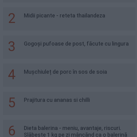
2
Midii picante - reteta thailandeza
3
Gogoși pufoase de post, făcute cu lingura
4
Mușchiuleț de porc în sos de soia
5
Prajitura cu ananas si chilli
6
Dieta balerina - meniu, avantaje, riscuri.
Slăbește 1 kg pe zi mâncănd ca o balerină