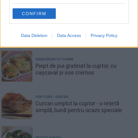
CONFIRM
PRĂJITURI
Colțunași cu brânză de vaci și smântână
Data Deletion
Data Access
Privacy Policy
MÂNCĂRURI CU CARNE
Piept de pui gratinat la cuptor, cu
cașcaval și sos cremos
FRIPTURĂ / GRĂTAR
Curcan umplut la cuptor - o rețetă
simplă, bună pentru ocazii speciale
REȚETE RAPIDE