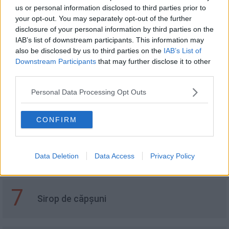
3
us or personal information disclosed to third parties prior to
Cod Cu Curry Si Cocos
your opt-out. You may separately opt-out of the further
disclosure of your personal information by third parties on the
IAB’s list of downstream participants. This information may
4
also be disclosed by us to third parties on the
IAB’s List of
Mini Zuccotto
Downstream Participants
that may further disclose it to other
third parties.
Personal Data Processing Opt Outs
5
Fursecuri cu citrice
CONFIRM
6
5 Uleiuri Naturale Preferate De Vedete, Pe
Data Deletion
Data Access
Privacy Policy
Care Ar Trebui Sa Le Incerci
7
Sirop de căpșuni