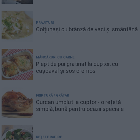
PRĂJITURI
Colțunași cu brânză de vaci și smântână
MÂNCĂRURI CU CARNE
Piept de pui gratinat la cuptor, cu
cașcaval și sos cremos
FRIPTURĂ / GRĂTAR
Curcan umplut la cuptor - o rețetă
simplă, bună pentru ocazii speciale
REȚETE RAPIDE