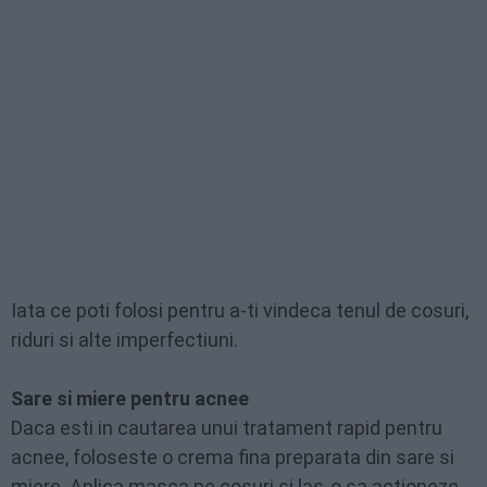
Iata ce poti folosi pentru a-ti vindeca tenul de cosuri,
riduri si alte imperfectiuni.
Sare si miere pentru acnee
Daca esti in cautarea unui tratament rapid pentru
acnee, foloseste o crema fina preparata din sare si
miere. Aplica masca pe cosuri si las-o sa actioneze