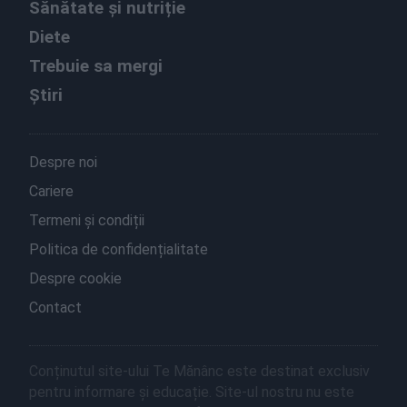
Sănătate și nutriție
Diete
Trebuie sa mergi
Știri
Despre noi
Cariere
Termeni și condiții
Politica de confidențialitate
Despre cookie
Contact
Conținutul site-ului Te Mănânc este destinat exclusiv
pentru informare și educație. Site-ul nostru nu este