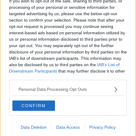
If you wish to opt-out of the sale, sharing to third parties, or
Recomandări
processing of your personal or sensitive information for
targeted advertising by us, please use the below opt-out
section to confirm your selection. Please note that after your
1
Fursecuri cu fructe de pădure și bucăți de
opt-out request is processed you may continue seeing
ciocolată
interest-based ads based on personal information utilized by
us or personal information disclosed to third parties prior to
your opt-out. You may separately opt-out of the further
2
disclosure of your personal information by third parties on the
Omletă cu urdă. Mic dejun rapid și sănătos
IAB’s list of downstream participants. This information may
also be disclosed by us to third parties on the
IAB’s List of
Downstream Participants
that may further disclose it to other
3
third parties.
Supa Picanta Cu Carne De Pui Tocata
Personal Data Processing Opt Outs
4
CONFIRM
Branza Brie la cuptor, cu migdale si zahar
brun
Data Deletion
Data Access
Privacy Policy