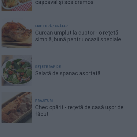
cașcaval și sos cremos
FRIPTURĂ / GRĂTAR
Curcan umplut la cuptor - o rețetă
simplă, bună pentru ocazii speciale
REȚETE RAPIDE
Salată de spanac asortată
PRĂJITURI
Chec opărit - rețetă de casă ușor de
făcut