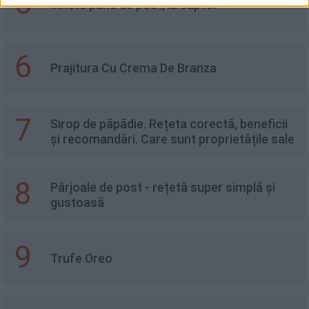
5
Vinete pane de post, la cuptor
6
Prajitura Cu Crema De Branza
7
Sirop de păpădie. Rețeta corectă, beneficii
și recomandări. Care sunt proprietățile sale
8
Pârjoale de post - rețetă super simplă și
gustoasă
9
Trufe Oreo