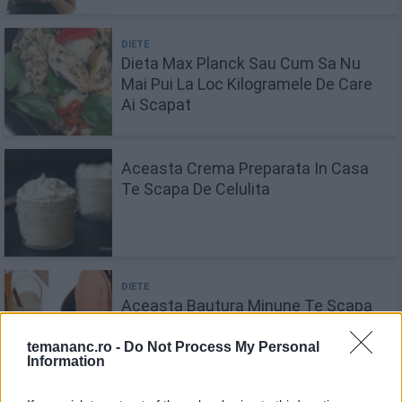
Dieta Max Planck Sau Cum Sa Nu
Mai Pui La Loc Kilogramele De Care
Ai Scapat
Aceasta Crema Preparata In Casa
Te Scapa De Celulita
Aceasta Bautura Minune Te Scapa
De 10 Kilograme In Numai O Luna
temananc.ro -
Do Not Process My Personal
Information