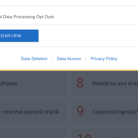
l Data Processing Opt Outs
6
dițională românească
Ceafă de porc la c
CONFIRM
7
ta ușoară pe care o
Salată boeuf cu c
Data Deletion
Data Access
Privacy Policy
8
pufoase
Ravioli cu sos cr
9
– cea mai ușoară rețetă
Cușcușul îngrașă?