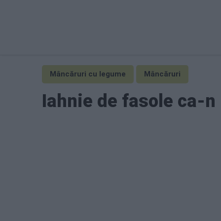
Mâncăruri cu legume
Mâncăruri
Iahnie de fasole ca-