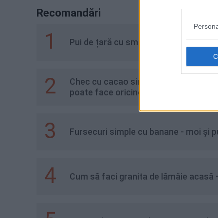
Recomandări
Persona
1
Pui de țară cu smântână - rețetă tra
2
Chec cu cacao simplu și pufos – rețe
poate face oricine
3
Fursecuri simple cu banane - moi și 
4
Cum să faci granita de lămâie acasă 