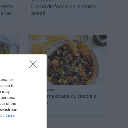
rețeta
Ciorbă de fasole ca la mama
se fac
acasă
sonal or
ection to
ou may
Salata mexicana cu fasole si
 personal
chorizo
out of the
 downstream
B’s List of