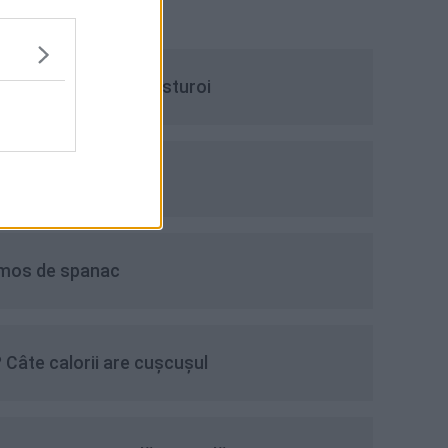
uptor cu cimbru și usturoi
arne de curcan
emos de spanac
 Câte calorii are cușcușul