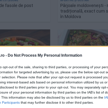
de fasole de post
Pârjoale moldovenești - 
tradițională, exact cum 
în Moldova
ro -
Do Not Process My Personal Information
to opt-out of the sale, sharing to third parties, or processing of your per
formation for targeted advertising by us, please use the below opt-out s
r selection. Please note that after your opt-out request is processed y
ci ca legumele
Pui Cu Fasole La Cuptor
eing interest-based ads based on personal information utilized by us or
te să aiba un gust la fel
disclosed to third parties prior to your opt-out. You may separately opt-
 ca și cele proaspete
losure of your personal information by third parties on the IAB’s list of
. This information may also be disclosed by us to third parties on the
IA
Participants
that may further disclose it to other third parties.