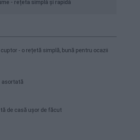
ume - rețeta simplă și rapidă
cuptor - o rețetă simplă, bună pentru ocazii
 asortată
etă de casă ușor de făcut