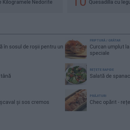
10
De Kilogramele Nedorite
Quesadilla cu leg
FRIPTURĂ / GRĂTAR
gă în sosul de roșii pentru un
Curcan umplut la 
speciale
REȚETE RAPIDE
ntână
Salată de spanac
PRĂJITURI
cașcaval și sos cremos
Chec opărit - reț