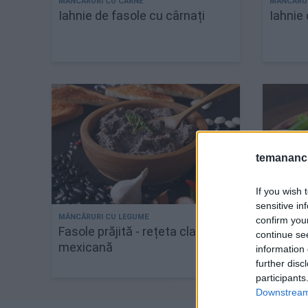
Iahnie de fasole cu cârnați
Iahnie 
temananc.
If you wish 
sensitive in
confirm you
Fasole prăjită - rețeta clasică
Cum fa
continue se
mexicană
congela
information 
de bun
further disc
participants
Downstream 