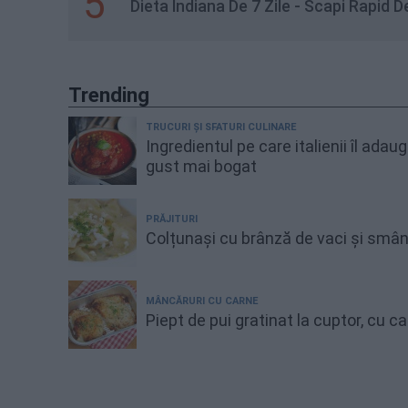
5
Dieta Indiana De 7 Zile - Scapi Rapid 
Trending
TRUCURI ȘI SFATURI CULINARE
Ingredientul pe care italienii îl adau
gust mai bogat
PRĂJITURI
Colțunași cu brânză de vaci și smâ
MÂNCĂRURI CU CARNE
Piept de pui gratinat la cuptor, cu 