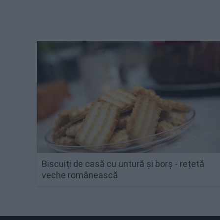
Biscuiți de casă cu untură și borș - rețetă
veche românească