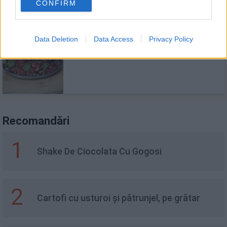
CONFIRM
Data Deletion
Data Access
Privacy Policy
Mâncare de orez cu sfeclă roșie
Recomandări
1
Shake De Ciocolata Cu Gogosi
2
Cartofi cu usturoi și pătrunjel, pe grătar