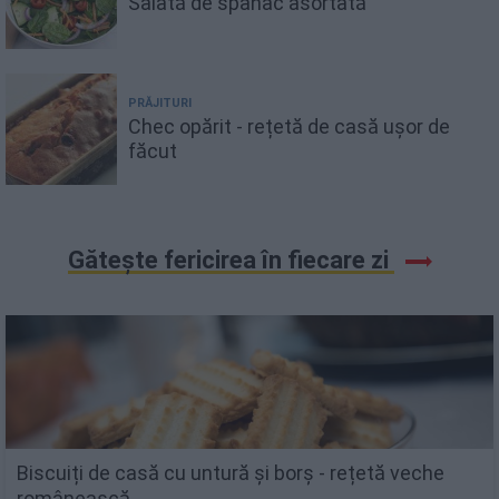
Salată de spanac asortată
PRĂJITURI
Chec opărit - rețetă de casă ușor de
făcut
Gătește fericirea în fiecare zi
Biscuiți de casă cu untură și borș - rețetă veche
românească