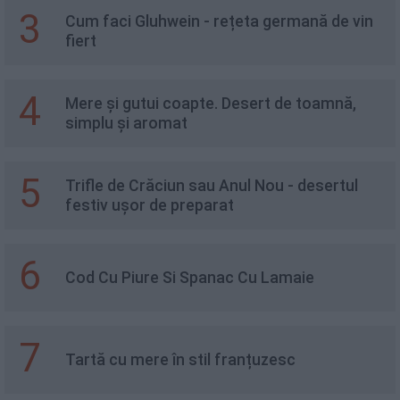
3
Cum faci Gluhwein - rețeta germană de vin
fiert
4
Mere și gutui coapte. Desert de toamnă,
simplu și aromat
5
Trifle de Crăciun sau Anul Nou - desertul
festiv ușor de preparat
6
Cod Cu Piure Si Spanac Cu Lamaie
7
Tartă cu mere în stil franțuzesc