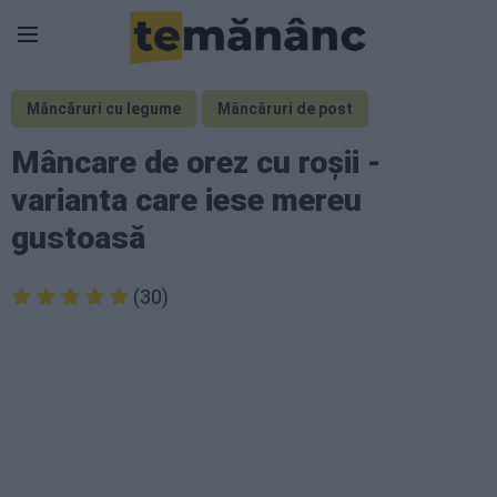
Mâncăruri cu legume
Mâncăruri de post
Mâncare de orez cu roșii -
varianta care iese mereu
gustoasă
(30)