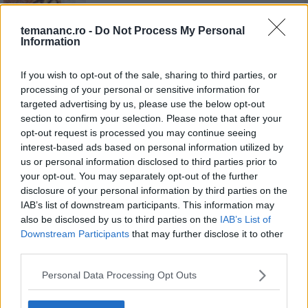
Cea mai simplă și gustoasă rețetă
de cozonac, pe care oricine o poate
temananc.ro -
Do Not Process My Personal
face
Information
If you wish to opt-out of the sale, sharing to third parties, or
processing of your personal or sensitive information for
Rețetă de orez cu scoici – rapidă,
targeted advertising by us, please use the below opt-out
gustoasă și sănătoasă
section to confirm your selection. Please note that after your
opt-out request is processed you may continue seeing
interest-based ads based on personal information utilized by
us or personal information disclosed to third parties prior to
your opt-out. You may separately opt-out of the further
disclosure of your personal information by third parties on the
Paste cu carne de porc - mâncare
IAB’s list of downstream participants. This information may
gustoasă, rapidă și sățioasă
also be disclosed by us to third parties on the
IAB’s List of
Downstream Participants
that may further disclose it to other
third parties.
Personal Data Processing Opt Outs
Orez cu prune uscate - rețetă
tradițională românească