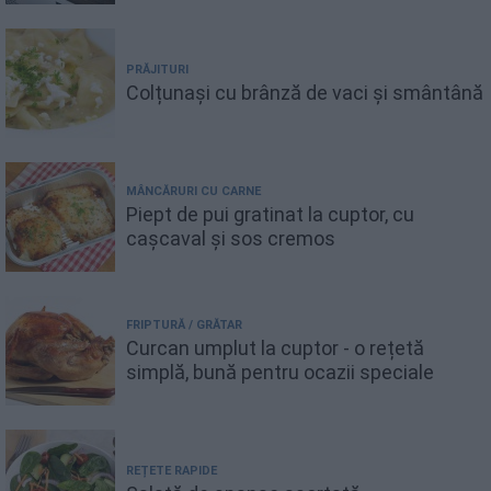
PRĂJITURI
Colțunași cu brânză de vaci și smântână
MÂNCĂRURI CU CARNE
Piept de pui gratinat la cuptor, cu
cașcaval și sos cremos
FRIPTURĂ / GRĂTAR
Curcan umplut la cuptor - o rețetă
simplă, bună pentru ocazii speciale
REȚETE RAPIDE