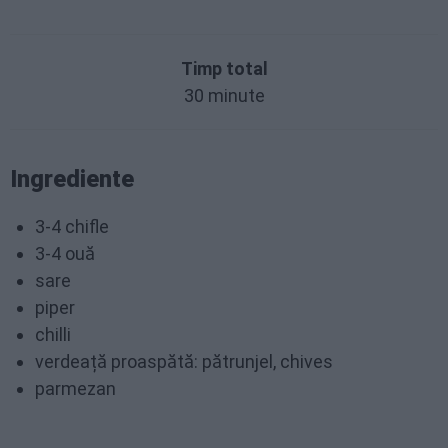
Timp total
30 minute
Ingrediente
3-4 chifle
3-4 ouă
sare
piper
chilli
verdeață proaspătă: pătrunjel, chives
parmezan