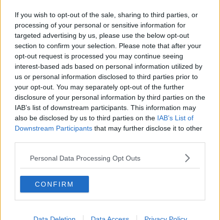
If you wish to opt-out of the sale, sharing to third parties, or
processing of your personal or sensitive information for
targeted advertising by us, please use the below opt-out
Recomandări
section to confirm your selection. Please note that after your
opt-out request is processed you may continue seeing
1
Cum se face o Margarita? Rețetă simplă și
interest-based ads based on personal information utilized by
rapidă
us or personal information disclosed to third parties prior to
your opt-out. You may separately opt-out of the further
disclosure of your personal information by third parties on the
2
IAB’s list of downstream participants. This information may
Foi de napolitană cu glazură
also be disclosed by us to third parties on the
IAB’s List of
Downstream Participants
that may further disclose it to other
third parties.
3
Personal Data Processing Opt Outs
Salată de legume cu maioneză de avocado
CONFIRM
4
Vita Cu Ceapa Caramelizata Si Gorgonzola
Data Deletion
Data Access
Privacy Policy