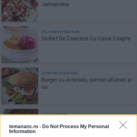
Jamaicana
Serbet De Coacaze Cu Caise Coapte
Burger cu avocado, somon afumat și
ou
Supa De Rosii Coapte
temananc.ro -
Do Not Process My Personal
Information