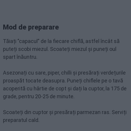
Mod de preparare
Tăiați ”capacul” de la fiecare chiflă, astfel încât să
puteți scobi miezul. Scoateți miezul și puneți oul
spart înăuntru.
Asezonați cu sare, piper, chilli și presărați verdețurile
proaspăt tocate deasupra. Puneți chiflele pe o tavă
acoperită cu hârtie de copt și dați la cuptor, la 175 de
grade, pentru 20-25 de minute.
Scoateți din cuptor și presărați parmezan ras. Serviți
preparatul cald.