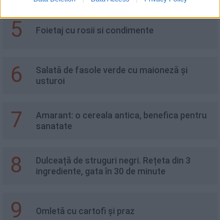
5
Foietaj cu rosii si condimente
6
Salată de fasole verde cu maioneză și
usturoi
7
Amarant: o cereala antica, benefica pentru
sanatate
8
Dulceață de struguri negri. Rețeta din 3
ingrediente, gata în 30 de minute
9
Omletă cu cartofi și praz