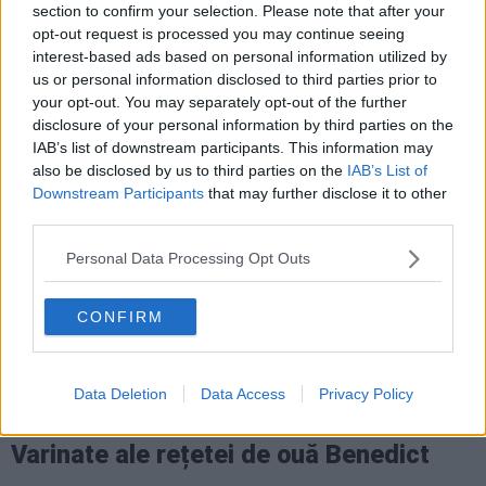
section to confirm your selection. Please note that after your
Acest preparat este cel mai bun atunci când este
opt-out request is processed you may continue seeing
interest-based ads based on personal information utilized by
savurat proaspăt făcut. Puteți să acoperiți și să
us or personal information disclosed to third parties prior to
păstrați sosul Olandez la cald în timp ce preparați
your opt-out. You may separately opt-out of the further
celelalte componente ale rețetei, dar nu vă
disclosure of your personal information by third parties on the
recomandăm să le preparați din timp.
IAB’s list of downstream participants. This information may
also be disclosed by us to third parties on the
IAB’s List of
Downstream Participants
that may further disclose it to other
Care este diferența dintre ouă
third parties.
Florentine și ouă Benedict?
Personal Data Processing Opt Outs
Ouăle Florentine
au un strat de spanac sotat sub
CONFIRM
ouăle poșate, dar, în rest, ambele au o brioșă
englezească prăjită și sunt acoperite cu sos
Olandez.
Data Deletion
Data Access
Privacy Policy
Varinate ale rețetei de ouă Benedict