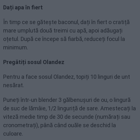
Dați apa în fiert
În timp ce se gătește baconul, dați în fiert o cratiță
mare umplută două treimi cu apă, apoi adăugați
oțetul. După ce începe să fiarbă, reduceți focul la
minimum.
Pregătiți sosul Olandez
Pentru a face sosul Olandez, topiți 10 linguri de unt
nesărat.
Puneți într-un blender 3 gălbenușuri de ou, o lingură
de suc de lămâie, 1/2 linguriță de sare. Amestecați la
viteză medie timp de 30 de secunde (numărați sau
cronometrați), până când ouăle se deschid la
culoare.