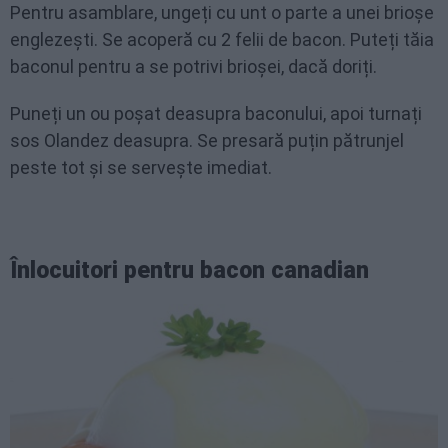
Pentru asamblare, ungeți cu unt o parte a unei brioșe
englezești. Se acoperă cu 2 felii de bacon. Puteți tăia
baconul pentru a se potrivi brioșei, dacă doriți.
Puneți un ou poșat deasupra baconului, apoi turnați
sos Olandez deasupra. Se presară puțin pătrunjel
peste tot și se servește imediat.
Înlocuitori pentru bacon canadian