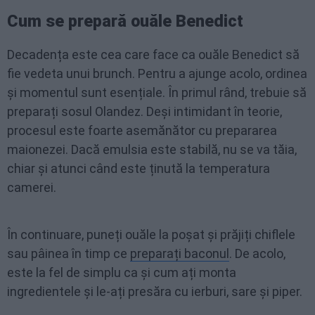
Cum se prepară ouăle Benedict
Decadența este cea care face ca ouăle Benedict să
fie vedeta unui brunch. Pentru a ajunge acolo, ordinea
și momentul sunt esențiale. În primul rând, trebuie să
preparați sosul Olandez. Deși intimidant în teorie,
procesul este foarte asemănător cu prepararea
maionezei. Dacă emulsia este stabilă, nu se va tăia,
chiar și atunci când este ținută la temperatura
camerei.
În continuare, puneți ouăle la poșat și prăjiți chiflele
sau pâinea în timp ce
preparați baconul
. De acolo,
este la fel de simplu ca și cum ați monta
ingredientele și le-ați presăra cu ierburi, sare și piper.