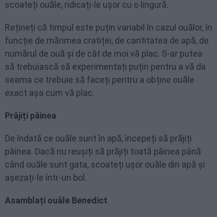
scoateți ouăle, ridicați-le ușor cu o lingură.
Rețineți că timpul este puțin variabil în cazul ouălor, în
funcție de mărimea cratiței, de cantitatea de apă, de
numărul de ouă și de cât de moi vă plac. S-ar putea
să trebuiască să experimentați puțin pentru a vă da
seama ce trebuie să faceți pentru a obține ouăle
exact așa cum vă plac.
Prăjiți pâinea
De îndată ce ouăle sunt în apă, începeți să prăjiți
pâinea. Dacă nu reușiți să prăjiți toată pâinea până
când ouăle sunt gata, scoateți ușor ouăle din apă și
așezați-le într-un bol.
Asamblați ouăle Benedict