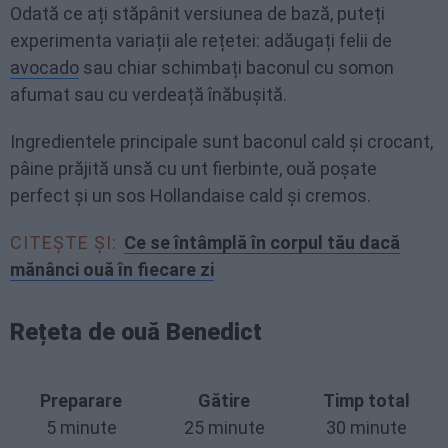
Odată ce ați stăpânit versiunea de bază, puteți
experimenta variații ale rețetei: adăugați felii de
avocado
sau chiar schimbați baconul cu somon
afumat sau cu verdeață înăbușită.
Ingredientele principale sunt baconul cald și crocant,
pâine prăjită unsă cu unt fierbinte, ouă poșate
perfect și un sos Hollandaise cald și cremos.
CITEȘTE ȘI:
Ce se întâmplă în corpul tău dacă
mănânci ouă în fiecare zi
Rețeta de ouă Benedict
Preparare
Gătire
Timp total
5 minute
25 minute
30 minute