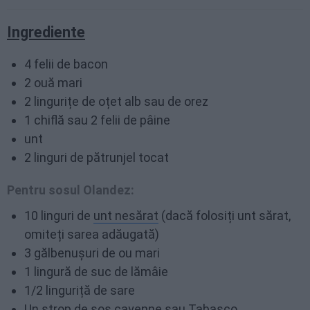
Ingrediente
4 felii de bacon
2 ouă mari
2 lingurițe de oțet alb sau de orez
1 chiflă sau 2 felii de pâine
unt
2 linguri de pătrunjel tocat
Pentru sosul Olandez:
10 linguri de
unt nesărat
(dacă folosiți unt sărat,
omiteți sarea adăugată)
3 gălbenușuri de ou mari
1 lingură de suc de lămâie
1/2 linguriță de sare
Un strop de sos cayenne sau Tabasco