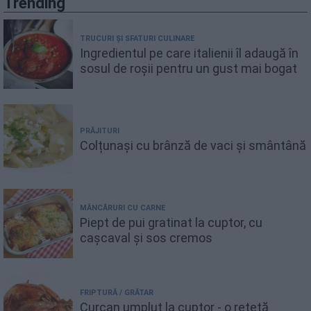
Trending
TRUCURI ȘI SFATURI CULINARE
Ingredientul pe care italienii îl adaugă în
sosul de roșii pentru un gust mai bogat
PRĂJITURI
Colțunași cu brânză de vaci și smântână
MÂNCĂRURI CU CARNE
Piept de pui gratinat la cuptor, cu
cașcaval și sos cremos
FRIPTURĂ / GRĂTAR
Curcan umplut la cuptor - o rețetă