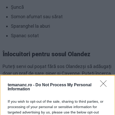
Șuncă
Somon afumat sau sărat
Sparanghel la aburi
Spanac sotat
Înlocuitori pentru sosul Olandez
Puteți servi oul poșat fără sos Olandezși să adăugați
doar un praf de sare, piper și Cayenne. Puteți încerca,
de asemenea, să îl acoperiți cu Salsa sau
Pico de
temananc.ro -
Do Not Process My Personal
Gallo
.
Information
If you wish to opt-out of the sale, sharing to third parties, or
Ouăle Benedict se pot prepara din
processing of your personal or sensitive information for
timp?
targeted advertising by us, please use the below opt-out