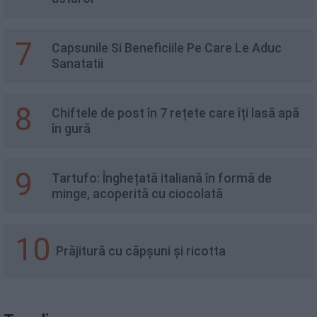
7
Capsunile Si Beneficiile Pe Care Le Aduc
Sanatatii
8
Chiftele de post în 7 rețete care îți lasă apă
în gură
9
Tartufo: Înghețată italiană în formă de
minge, acoperită cu ciocolată
10
Prăjitură cu căpșuni și ricotta