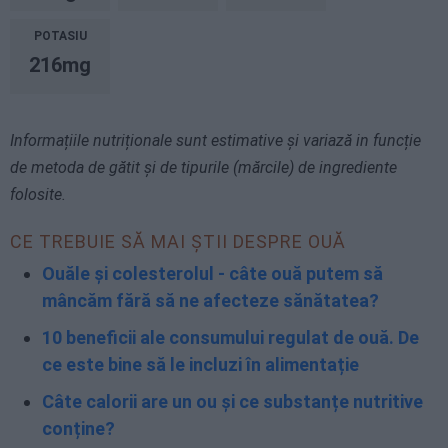
POTASIU
216mg
Informațiile nutriționale sunt estimative și variază in funcție
de metoda de gătit și de tipurile (mărcile) de ingrediente
folosite.
CE TREBUIE SĂ MAI ȘTII DESPRE OUĂ
Ouăle și colesterolul - câte ouă putem să
mâncăm fără să ne afecteze sănătatea?
10 beneficii ale consumului regulat de ouă. De
ce este bine să le incluzi în alimentație
Câte calorii are un ou și ce substanțe nutritive
conține?