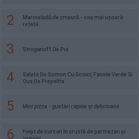
2
Marmeladă de zmeură - cea mai ușoară
rețetă
3
Stroganoff De Pui
4
Salata De Somon Cu Scoici, Fasole Verde Si
Oua De Prepelita
5
Mini pizza - gustări rapide și delicioase
6
Piept de curcan în crustă de parmezan și
usturoi