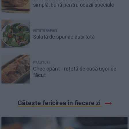
simplă, bună pentru ocazii speciale
REȚETE RAPIDE
Salată de spanac asortată
PRĂJITURI
Chec opărit - rețetă de casă ușor de
făcut
Gătește fericirea în fiecare zi