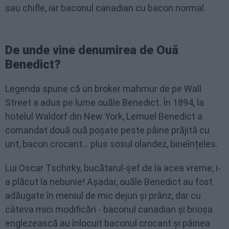
sau chifle, iar baconul canadian cu bacon normal.
De unde vine denumirea de Ouă
Benedict?
Legenda spune că un broker mahmur de pe Wall
Street a adus pe lume ouăle Benedict. În 1894, la
hotelul Waldorf din New York, Lemuel Benedict a
comandat două ouă poșate peste pâine prăjită cu
unt, bacon crocant... plus sosul olandez, bineînțeles.
Lui Oscar Tschirky, bucătarul-șef de la acea vreme, i-
a plăcut la nebunie! Așadar, ouăle Benedict au fost
adăugate în meniul de mic dejun și prânz, dar cu
câteva mici modificări - baconul canadian și brioșa
englezească au înlocuit baconul crocant și pâinea