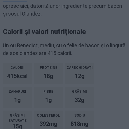
opresc aici, datorită unor ingrediente precum bacon
și sosul Olandez.
Calorii și valori nutriționale
Un ou Benedict, mediu, cu o felie de bacon și o lingură
de sos olandez are 415 calorii.
CALORII
PROTEINE
CARBOHIDRAȚI
415kcal
18g
12g
ZAHARURI
FIBRE
GRĂSIMI
1g
1g
32g
GRĂSIMI
COLESTEROL
SODIU
SATURATE
392mg
818mg
15g