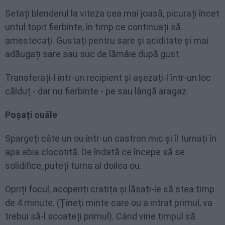
Setați blenderul la viteza cea mai joasă, picurați încet
untul topit fierbinte, în timp ce continuați să
amestecați. Gustați pentru sare și aciditate și mai
adăugați sare sau suc de lămâie după gust.
Transferați-l într-un recipient și așezați-l într-un loc
călduț - dar nu fierbinte - pe sau lângă aragaz.
Poșați ouăle
Spargeți câte un ou într-un castron mic și îl turnați în
apa abia clocotită. De îndată ce începe să se
solidifice, puteți turna al doilea ou.
Opriți focul, acoperiți cratița și lăsați-le să stea timp
de 4 minute. (Țineți minte care ou a intrat primul, va
trebui să-l scoateți primul). Când vine timpul să