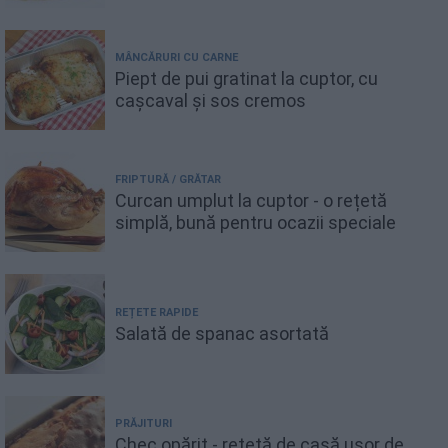
MÂNCĂRURI CU CARNE
Piept de pui gratinat la cuptor, cu
cașcaval și sos cremos
FRIPTURĂ / GRĂTAR
Curcan umplut la cuptor - o rețetă
simplă, bună pentru ocazii speciale
REȚETE RAPIDE
Salată de spanac asortată
PRĂJITURI
Chec opărit - rețetă de casă ușor de