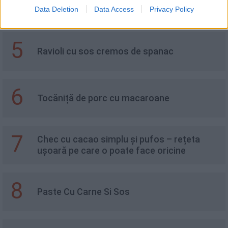
4
Supă austriacă de clătite
Data Deletion
Data Access
Privacy Policy
5
Ravioli cu sos cremos de spanac
6
Tocăniță de porc cu macaroane
7
Chec cu cacao simplu și pufos – rețeta
ușoară pe care o poate face oricine
8
Paste Cu Carne Si Sos