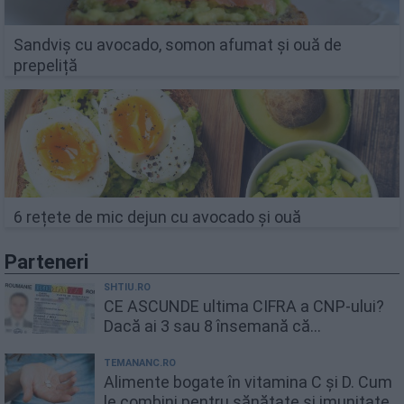
Sandviș cu avocado, somon afumat și ouă de
prepeliță
6 rețete de mic dejun cu avocado și ouă
Parteneri
SHTIU.RO
CE ASCUNDE ultima CIFRA a CNP-ului?
Dacă ai 3 sau 8 însemană că...
TEMANANC.RO
Alimente bogate în vitamina C și D. Cum
le combini pentru sănătate și imunitate