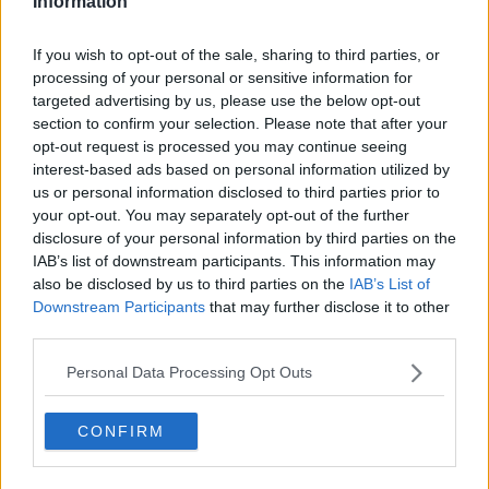
Information
natur
If you wish to opt-out of the sale, sharing to third parties, or
processing of your personal or sensitive information for
targeted advertising by us, please use the below opt-out
section to confirm your selection. Please note that after your
Recomandări
opt-out request is processed you may continue seeing
interest-based ads based on personal information utilized by
1
us or personal information disclosed to third parties prior to
Chec cu cremă de brânză și ciocolată
your opt-out. You may separately opt-out of the further
disclosure of your personal information by third parties on the
IAB’s list of downstream participants. This information may
2
also be disclosed by us to third parties on the
IAB’s List of
Salata Panzanella Cu Ciuperci
Downstream Participants
that may further disclose it to other
third parties.
Personal Data Processing Opt Outs
3
Prajitura cu ciocolata alba si zmeura
CONFIRM