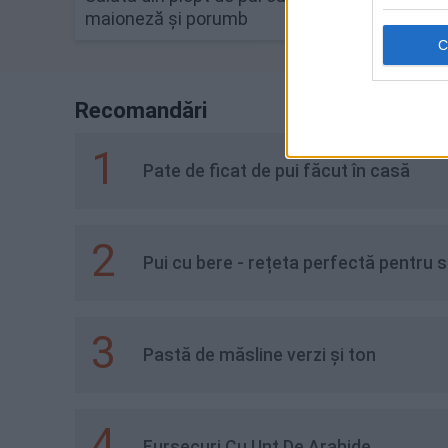
maioneză și porumb
de por
Recomandări
1
Pate de ficat de pui făcut în casă
2
Pui cu bere - rețeta perfectă pentru s
3
Pastă de măsline verzi și ton
4
Fursecuri Cu Unt De Arahide