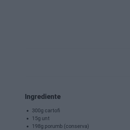
Ingrediente
300g cartofi
15g unt
198g porumb (conserva)