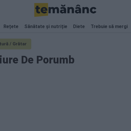
Rețete
Sănătate și nutriție
Diete
Trebuie să mergi
tură / Grătar
Piure De Porumb