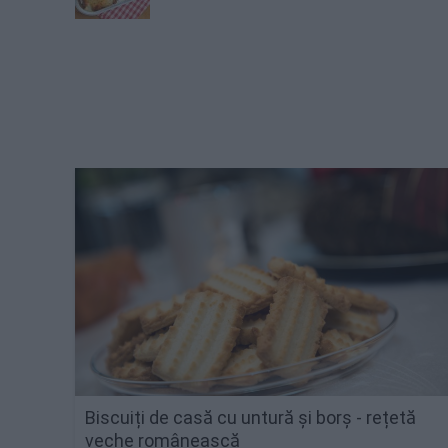
Biscuiți de casă cu untură și borș - rețetă
veche românească