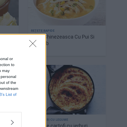
 tare
Supa Chinezeasca Cu Pui Si
e
Porumb
sonal or
ection to
ou may
 personal
out of the
 downstream
B’s List of
răjite
Piure de cartofi cu ierburi