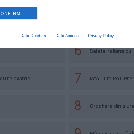
umb, la cuptor
CONFIRM
Data Deletion
Data Access
Privacy Policy
6
Salată italiană cu 
7
eri relaxante
Iata Cum Poti Pre
8
Crochete din piure
9
Mâncare simplă de