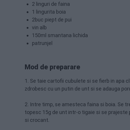
2 linguri de faina
1 lingurita boia
2buc piept de pui
vin alb
150ml smantana lichida
patrunjel
Mod de preparare
1. Se taie cartofii cubulete si se fierb in apa
zdrobesc cu un putin de unt si se adauga po
2. Intre timp, se amesteca faina si boia. Se t
topesc 15g de unt intr-o tigaie si se prajeste
si crocant.