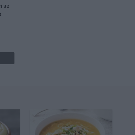
i se
e