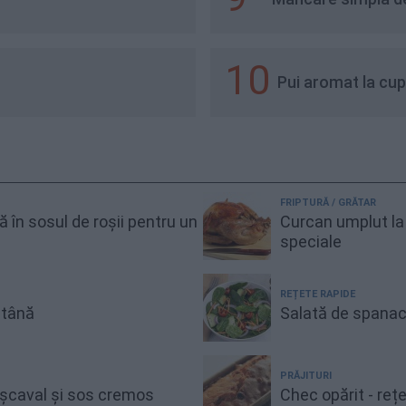
10
Pui aromat la cup
FRIPTURĂ / GRĂTAR
gă în sosul de roșii pentru un
Curcan umplut la 
speciale
REȚETE RAPIDE
ntână
Salată de spanac
PRĂJITURI
cașcaval și sos cremos
Chec opărit - reț