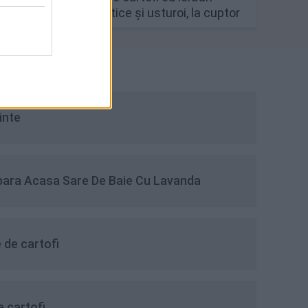
aromatice și usturoi, la cuptor
linte
para Acasa Sare De Baie Cu Lavanda
 de cartofi
 cartofi