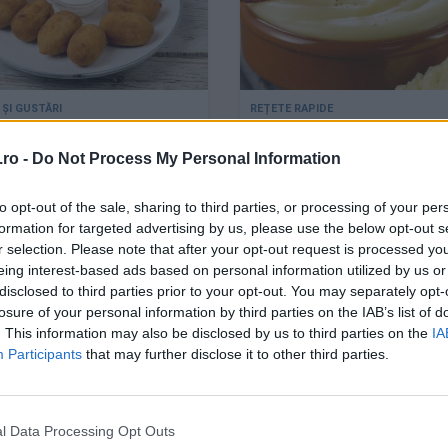
te cu pui și porumb
Pommes Aligot - cea mai
combinație între piure d
ro -
Do Not Process My Personal Information
cartofi și brânză
to opt-out of the sale, sharing to third parties, or processing of your per
formation for targeted advertising by us, please use the below opt-out s
r selection. Please note that after your opt-out request is processed y
eing interest-based ads based on personal information utilized by us or
disclosed to third parties prior to your opt-out. You may separately opt-
losure of your personal information by third parties on the IAB’s list of
. This information may also be disclosed by us to third parties on the
IA
Participants
that may further disclose it to other third parties.
l Data Processing Opt Outs
e pui în crustă de fulgi
Piure de țelină cu alune p