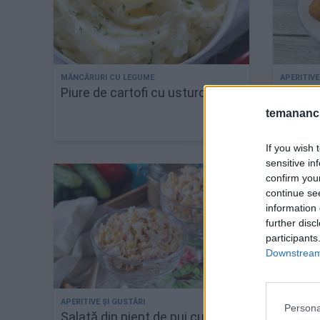
Piure de cartofi cu usturoi copt
Croche
temananc.
If you wish 
sensitive in
confirm you
continue se
information 
further disc
participants
Downstream 
Persona
Salată din piept de pui cu
Piept d