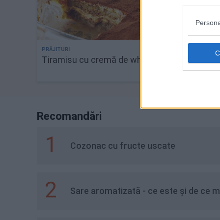
Persona
Tiramisu cu cremă de whiskey
Tort ti
simplă 
Recomandări
1
Cozonac cu fructe uscate
2
Sare aromatizată - ce este și de ce m