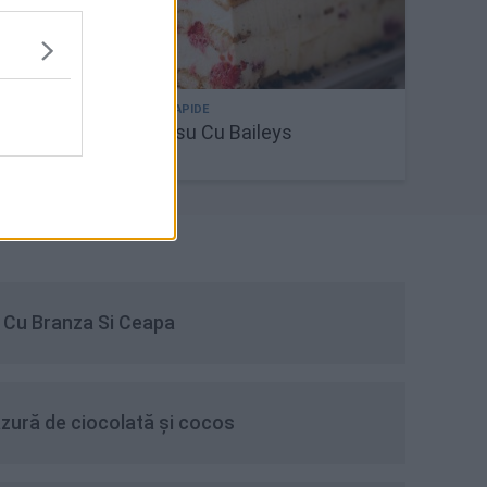
Tiramisu Cu Baileys
, Cu Branza Si Ceapa
azură de ciocolată și cocos