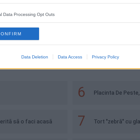
l Data Processing Opt Outs
CONFIRM
ramisu cu rom - rețeta
Tiramisu Inghetat
și delicioasă
Data Deletion
Data Access
Privacy Policy
6
Placinta De Peste
7
erită să o faci acasă
Tort "zebră" cu gl