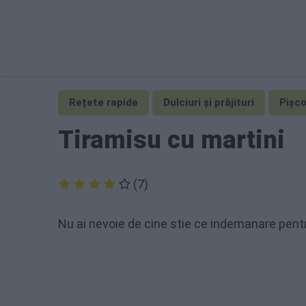
Rețete rapide
Dulciuri și prăjituri
Pișco
Tiramisu cu martini
(7)
Nu ai nevoie de cine stie ce indemanare pentr