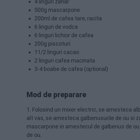
4 linguri zahar
500g mascarpone
200ml de cafea tare, racita
6 linguri de vodca
6 linguri lichior de cafea
200g piscoturi
11/2 linguri cacao
2 linguri cafea macinata
3-4 boabe de cafea (optional)
Mod de preparare
1. Folosind un mixer electric, se amesteca alb
alt vas, se amesteca galbenusurile de ou si 
mascarpone in amestecul de galbenus de ou p
de ou.