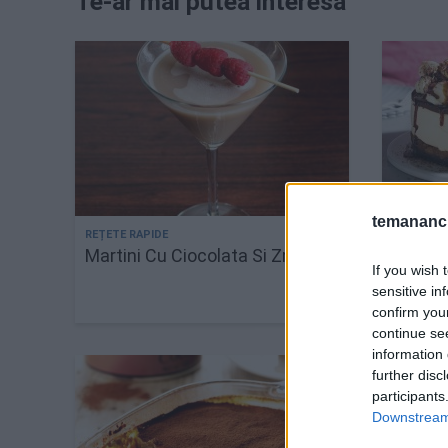
Te-ar mai putea interesa
temananc.
Martini Cu Ciocolata Si Zmeura
Tirami
If you wish 
perfect
sensitive in
chees
confirm you
continue se
information 
further disc
participants
Downstream 