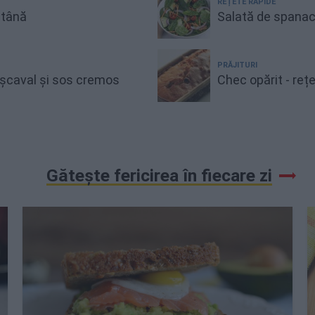
REȚETE RAPIDE
ntână
Salată de spanac
PRĂJITURI
cașcaval și sos cremos
Chec opărit - reț
Gătește fericirea în fiecare zi