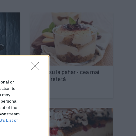
Tiramisu la pahar - cea mai
ini
simplă rețetă
sonal or
ection to
ou may
 personal
out of the
 downstream
B’s List of