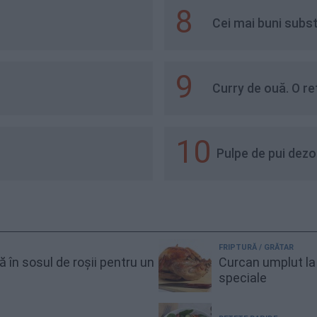
8
Cei mai buni subst
9
Curry de ouă. O re
10
Pulpe de pui dezo
FRIPTURĂ / GRĂTAR
gă în sosul de roșii pentru un
Curcan umplut la 
speciale