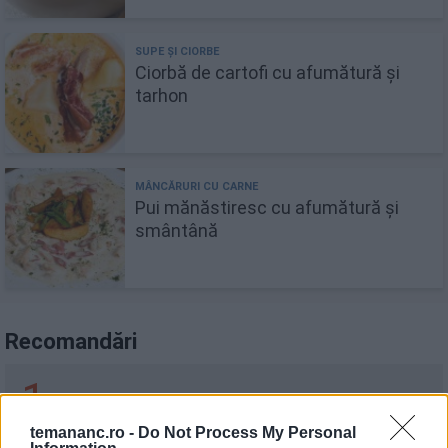
Ciorbă de cartofi cu afumătură și
tarhon
Pui mănăstiresc cu afumătură și
smântână
Recomandări
1
Desert "Pericol" din 4 ingrediente
temananc.ro -
Do Not Process My Personal