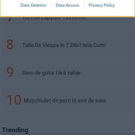
Data Deletion
Data Access
Privacy Policy
7
Tort de căpșuni "răsturnat"
8
Talie De Viespe In 7 Zile? Iata Cum!
9
Gem de gutui fără zahăr
10
Mușchiuleț de porc în sos de soia
Trending