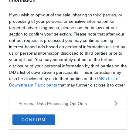
Information
2
Pate de ficat de pui făcut în casă
If you wish to opt-out of the sale, sharing to third parties, or
processing of your personal or sensitive information for
targeted advertising by us, please use the below opt-out
section to confirm your selection. Please note that after your
3
Salată de paste cu dovlecei (gata în 20 de
opt-out request is processed you may continue seeing
minute)
interest-based ads based on personal information utilized by
us or personal information disclosed to third parties prior to
your opt-out. You may separately opt-out of the further
4
disclosure of your personal information by third parties on the
Somon condimentat la tigaie
IAB’s list of downstream participants. This information may
also be disclosed by us to third parties on the
IAB’s List of
Downstream Participants
that may further disclose it to other
third parties.
5
Meringue Cu Crema De Cafea
Personal Data Processing Opt Outs
6
CONFIRM
Rosii Umplute Cu Orez Si Parmezan