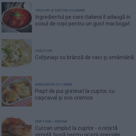
TRUCURI ȘI SFATURI CULINARE
Ingredientul pe care italienii îl adaugă în
sosul de roșii pentru un gust mai bogat
PRĂJITURI
Colțunași cu brânză de vaci și smântână
MÂNCĂRURI CU CARNE
Piept de pui gratinat la cuptor, cu
cașcaval și sos cremos
FRIPTURĂ / GRĂTAR
Curcan umplut la cuptor - o rețetă
simplă, bună pentru ocazii speciale