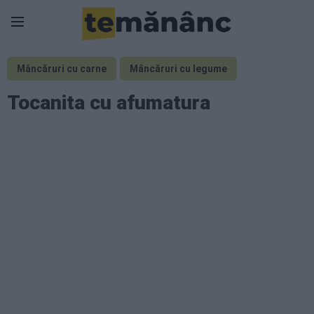
Mâncăruri cu carne
Mâncăruri cu legume
Tocanita cu afumatura