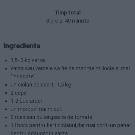
Timp total
3 ore și 40 minute
Ingrediente
1,5- 2 kg varza
varza sau verzele sa fie de marime mijlocie si mai
"indesate"
un ciolan de cca 1- 1,5 kg
2 cepe
1-2 buc ardei
un morcov mai micut
6 rosii sau bulion,pasta de tomate
1 l bors pentru fiert ciolanul,dar mai opriti un pahar
pentru adaugat in varza