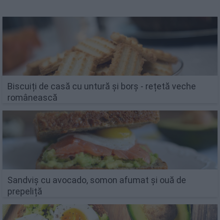
Biscuiți de casă cu untură și borș - rețetă veche
românească
Sandviș cu avocado, somon afumat și ouă de
prepeliță