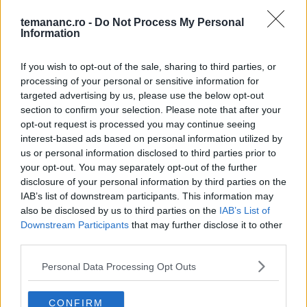
1
temananc.ro -
Do Not Process My Personal
Information
Ciorbă de lobodă - cea mai ușoară rețetă
If you wish to opt-out of the sale, sharing to third parties, or
processing of your personal or sensitive information for
2
targeted advertising by us, please use the below opt-out
Prajitura Cu Fructul Pasiunii
section to confirm your selection. Please note that after your
opt-out request is processed you may continue seeing
interest-based ads based on personal information utilized by
3
us or personal information disclosed to third parties prior to
Salată de omletă cu maioneză
your opt-out. You may separately opt-out of the further
disclosure of your personal information by third parties on the
IAB’s list of downstream participants. This information may
4
also be disclosed by us to third parties on the
IAB’s List of
Salată boeuf cu carne de curcan
Downstream Participants
that may further disclose it to other
third parties.
Personal Data Processing Opt Outs
5
Clătite americane (pancakes) cu căpșuni în
compoziție
CONFIRM