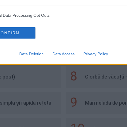
l Data Processing Opt Outs
6
Omletă cu cartofi 
CONFIRM
7
Supa De Telina C
Data Deletion
Data Access
Privacy Policy
8
e post)
Ciorbă de văcuță -
9
implă și rapidă rețetă
Marmeladă de porto