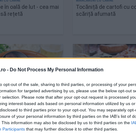
 în oală de lut - cea mai
Tocăniță de cartofi cu co
să rețetă
scăriță afumată
ro -
Do Not Process My Personal Information
to opt-out of the sale, sharing to third parties, or processing of your per
formation for targeted advertising by us, please use the below opt-out s
r selection. Please note that after your opt-out request is processed y
eing interest-based ads based on personal information utilized by us or
a - tocană braziliană cu
Cum se face varză croa
disclosed to third parties prior to your opt-out. You may separately opt-
(Prisiljeno Zelje)
losure of your personal information by third parties on the IAB’s list of
. This information may also be disclosed by us to third parties on the
IA
Participants
that may further disclose it to other third parties.