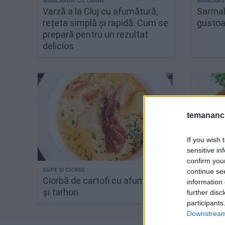
Varză a la Cluj cu afumătură,
Sarmale
rețeta simplă și rapidă. Cum se
gustoa
prepară pentru un rezultat
delicios
temananc.
If you wish 
sensitive in
confirm you
continue se
Ciorbă de cartofi cu afumătură
Feijoad
information 
și tarhon
fasole
further disc
participants
Downstream 