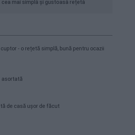
 cea mai simplă și gustoasă rețetă
cuptor - o rețetă simplă, bună pentru ocazii
 asortată
etă de casă ușor de făcut