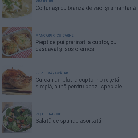
PRĂJITURI
Colțunași cu brânză de vaci și smântână
MÂNCĂRURI CU CARNE
Piept de pui gratinat la cuptor, cu
cașcaval și sos cremos
FRIPTURĂ / GRĂTAR
Curcan umplut la cuptor - o rețetă
simplă, bună pentru ocazii speciale
REȚETE RAPIDE
Salată de spanac asortată