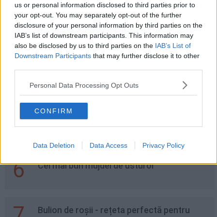
us or personal information disclosed to third parties prior to
your opt-out. You may separately opt-out of the further
disclosure of your personal information by third parties on the
3
Maioneză vegetală de casă - cea mai
IAB’s list of downstream participants. This information may
simplă și rapidă rețetă
also be disclosed by us to third parties on the
IAB’s List of
Downstream Participants
that may further disclose it to other
third parties.
4
Paste cu ton, măsline și roșii
Personal Data Processing Opt Outs
CONFIRM
5
Omletă cu cartofi și praz
Data Deletion
Data Access
Privacy Policy
6
Cel mai bun mujdei de usturoi
7
Bulion de roșii - rețeta perfectă pentru