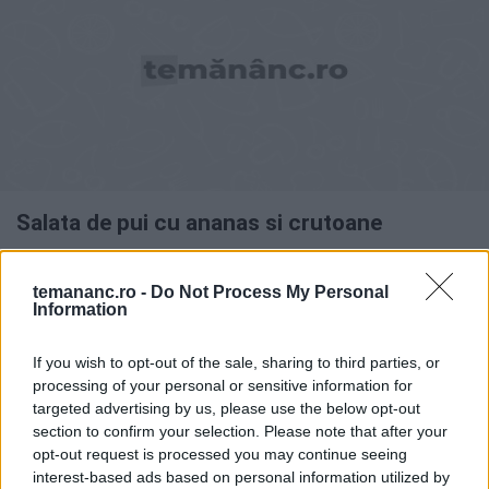
Salata de pui cu ananas si crutoane
temananc.ro -
Do Not Process My Personal
Trending
Information
1
Foi de napolitană cu glazură
If you wish to opt-out of the sale, sharing to third parties, or
processing of your personal or sensitive information for
targeted advertising by us, please use the below opt-out
section to confirm your selection. Please note that after your
2
opt-out request is processed you may continue seeing
Fasole scăzută cu coaste de porc
interest-based ads based on personal information utilized by