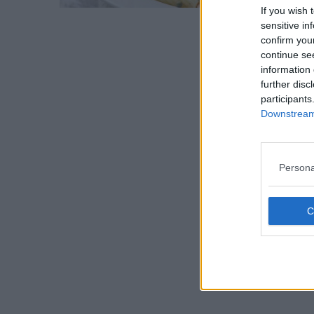
orice fe
If you wish 
rigatoni,
sensitive in
confirm you
continue se
information 
further disc
participants
Downstream 
Persona