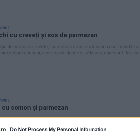
APIDE
hi cu creveți și sos de parmezan
ia de paste cu creveți și parmezan este întotdeauna una irezistibilă.
bim despre gnocchi, acele paste dense și sățioase, care sunt delicio
i. Gnocchi sunt un fel aparte de paste, pentru că sunt făcute
fi, ou și făina. De aceea, datorită celor două tipuri de amidon din compo
au o textură ușor lipicioasă și al dente, indiferent cât i-am fierbe sau
e. Astăzi vă propunem o rețetă de gnocchi cu sos de parmezan și vin 
trași în unt. Sună delicios, nu-i așa?
APIDE
 cu somon și parmezan
ând nu mai știi ce să gătești, o porție de paste te scoate întotdeauna 
ură. Iar dacă le combini cu sosul sau cu carnea preferată, obții o masă
ro -
Do Not Process My Personal Information
punem o rețetă ușoară și rapidă de paste cu somon,
30 de minute. Fără sosuri grele, ușor de făcut și foarte gustoasă. Puteți