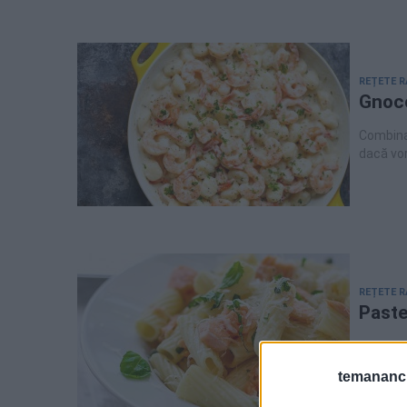
REȚETE R
Gnocc
Combinaț
dacă vor
indiferent cu ce le combin
cu carto
gnocchi 
găti. Îi puteți prepara în casă sau îi găsiți la supermarket, doar la raftul cu paste
proaspet
creveți 
REȚETE R
Paste
Atunci c
încurcăt
temananc.
delicioasă și rapidă. Astăzi vă pro
gata în 