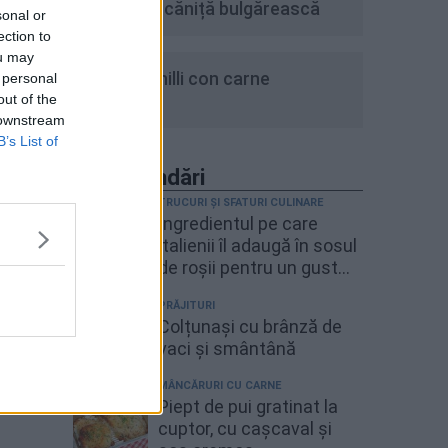
tocăniță bulgărească
sonal or
ection to
ou may
9
Chilli con carne
 personal
out of the
 downstream
B’s List of
Recomandări
TRUCURI ȘI SFATURI CULINARE
Ingredientul pe care
italienii îl adaugă în sosul
de roșii pentru un gust
mai bogat
PRĂJITURI
Colțunași cu brânză de
vaci și smântână
MÂNCĂRURI CU CARNE
Piept de pui gratinat la
cuptor, cu cașcaval și