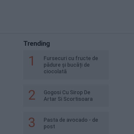
Trending
1
Fursecuri cu fructe de
pădure și bucăți de
ciocolată
2
Gogosi Cu Sirop De
Artar Si Scortisoara
3
Pasta de avocado - de
post