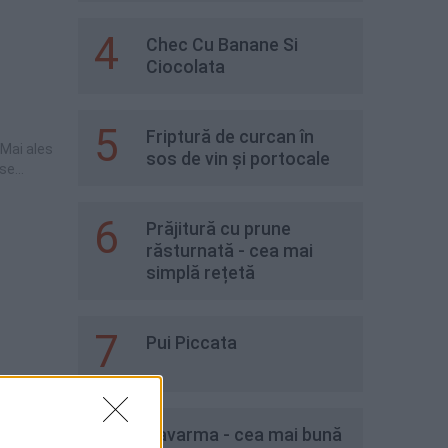
4
Chec Cu Banane Si
Ciocolata
5
Friptură de curcan în
 Mai ales
sos de vin și portocale
ase
ziție,
6
Prăjitură cu prune
 cum i-am
răsturnată - cea mai
și
simplă rețetă
7
Pui Piccata
din
8
Kavarma - cea mai bună
 folosi