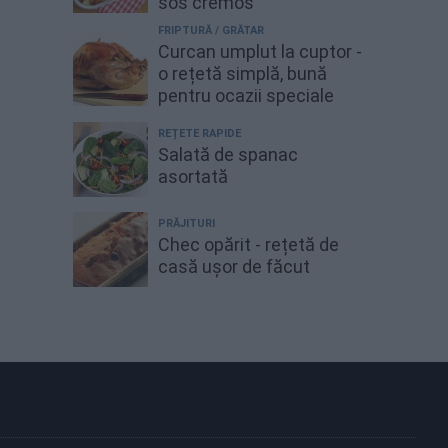
sos cremos
FRIPTURĂ / GRĂTAR
Curcan umplut la cuptor -
o rețetă simplă, bună
pentru ocazii speciale
REȚETE RAPIDE
Salată de spanac
asortată
PRĂJITURI
Chec opărit - rețetă de
casă ușor de făcut