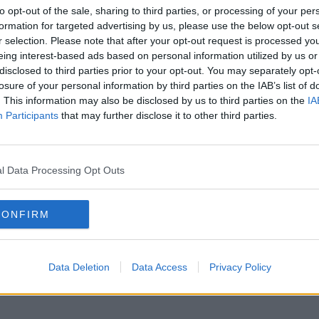
l de paste vă plac, dar sunt indicate cele de dimensiuni mici: penne sau
to opt-out of the sale, sharing to third parties, or processing of your per
 chiar și spirale.
formation for targeted advertising by us, please use the below opt-out s
r selection. Please note that after your opt-out request is processed y
eing interest-based ads based on personal information utilized by us or
disclosed to third parties prior to your opt-out. You may separately opt-
losure of your personal information by third parties on the IAB’s list of
. This information may also be disclosed by us to third parties on the
IA
Participants
that may further disclose it to other third parties.
l Data Processing Opt Outs
CONFIRM
Data Deletion
Data Access
Privacy Policy