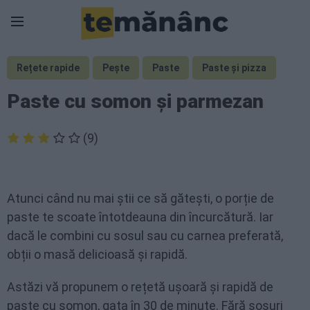
Rețete rapide
Pește
Paste
Paste și pizza
Paste cu somon și parmezan
(9)
Atunci când nu mai știi ce să gătești, o porție de
paste te scoate întotdeauna din încurcătură. Iar
dacă le combini cu sosul sau cu carnea preferată,
obții o masă delicioasă și rapidă.
Astăzi vă propunem o rețetă ușoară și rapidă de
paste cu somon, gata în 30 de minute. Fără sosuri