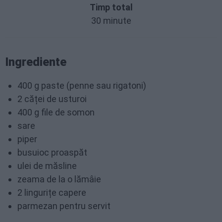
Timp total
30 minute
Ingrediente
400 g paste (penne sau rigatoni)
2 căței de usturoi
400 g file de somon
sare
piper
busuioc proaspăt
ulei de măsline
zeama de la o lămâie
2 lingurițe capere
parmezan pentru servit