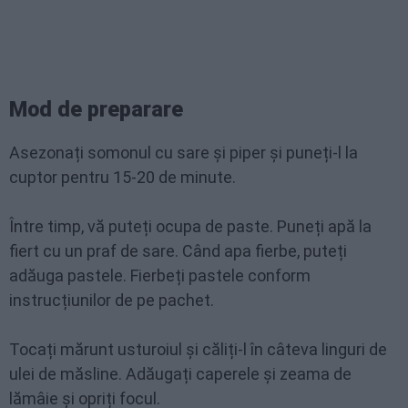
Mod de preparare
Asezonați somonul cu sare și piper și puneți-l la
cuptor pentru 15-20 de minute.
Între timp, vă puteți ocupa de paste. Puneți apă la
fiert cu un praf de sare. Când apa fierbe, puteți
adăuga pastele. Fierbeți pastele conform
instrucțiunilor de pe pachet.
Tocați mărunt usturoiul și căliți-l în câteva linguri de
ulei de măsline. Adăugați caperele și zeama de
lămâie și opriți focul.