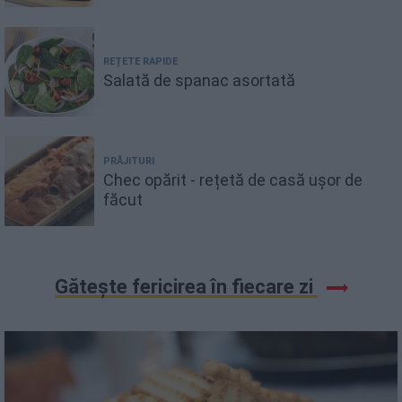
REȚETE RAPIDE
Salată de spanac asortată
PRĂJITURI
Chec opărit - rețetă de casă ușor de
făcut
Gătește fericirea în fiecare zi