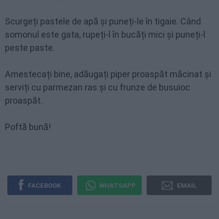
Scurgeți pastele de apă și puneți-le în tigaie. Când
somonul este gata, rupeți-l în bucăți mici și puneți-l
peste paste.
Amestecați bine, adăugați piper proaspăt măcinat și
serviți cu parmezan ras și cu frunze de busuioc
proaspăt.
Poftă bună!
FACEBOOK
WHATSAPP
EMAIL