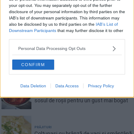
your opt-out. You may separately opt-out of the further
disclosure of your personal information by third parties on the
8
6 modalitati simple de a reduce retentia de
IAB’s list of downstream participants. This information may
apa
also be disclosed by us to third parties on the
IAB’s List of
Downstream Participants
that may further disclose it to other
third parties.
9
Smântână de caju - smântână vegetală, de
Personal Data Processing Opt Outs
post
CONFIRM
Recomandări
Data Deletion
Data Access
Privacy Policy
TRUCURI ȘI SFATURI CULINARE
Ingredientul pe care italienii îl adaugă în
sosul de roșii pentru un gust mai bogat
PRĂJITURI
Colțunași cu brânză de vaci și smântână