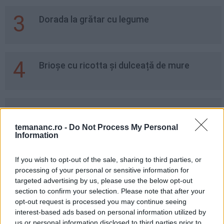
3
Dorada la grătar cu legume
4
Brioșe cu ricotta și dulceață de mure
5
4 Principii Pentru Un Stil De Viata Sanatos
temananc.ro -
Do Not Process My Personal
Information
6
Cartofi țărănești - cea mai simplă rețetă.
If you wish to opt-out of the sale, sharing to third parties, or
Cum să îi prepari pas cu pas
processing of your personal or sensitive information for
targeted advertising by us, please use the below opt-out
section to confirm your selection. Please note that after your
7
opt-out request is processed you may continue seeing
Dieta Ohsawa, 10 Zile Si Un Corp De Invidiat
interest-based ads based on personal information utilized by
us or personal information disclosed to third parties prior to