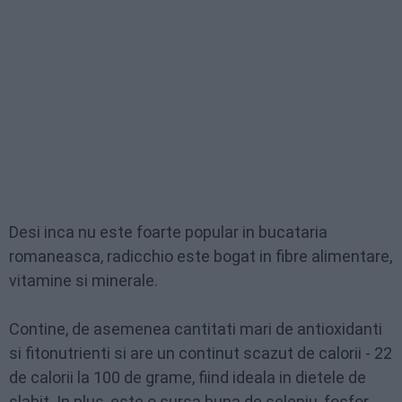
Desi inca nu este foarte popular in bucataria
romaneasca, radicchio este bogat in fibre alimentare,
vitamine si minerale.
Contine, de asemenea cantitati mari de antioxidanti
si fitonutrienti si are un continut scazut de calorii - 22
de calorii la 100 de grame, fiind ideala in dietele de
slabit. In plus, este o sursa buna de seleniu, fosfor,