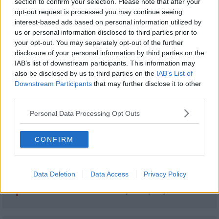
section to confirm your selection. Please note that after your
opt-out request is processed you may continue seeing
interest-based ads based on personal information utilized by
Dieta low-carb - regimul care vă ajută
us or personal information disclosed to third parties prior to
să slăbiți și are beneficii pentru
your opt-out. You may separately opt-out of the further
sănătate
disclosure of your personal information by third parties on the
IAB’s list of downstream participants. This information may
also be disclosed by us to third parties on the
IAB’s List of
Downstream Participants
that may further disclose it to other
4 beneficii pentru sanatate ale unei
third parties.
diete vegane
Personal Data Processing Opt Outs
CONFIRM
Recomandări
Data Deletion
Data Access
Privacy Policy
1
Omletă cu urdă. Mic dejun rapid și sănătos