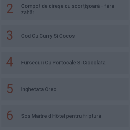
2
Compot de cireșe cu scorțișoară - fără
zahăr
3
Cod Cu Curry Si Cocos
4
Fursecuri Cu Portocale Si Ciocolata
5
Inghetata Oreo
6
Sos Maître d Hôtel pentru friptură