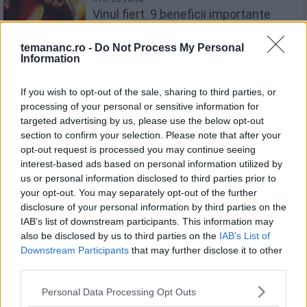
Vinul fiert. 9 beneficii importante
pentru sănătate
temananc.ro -
Do Not Process My Personal
Information
If you wish to opt-out of the sale, sharing to third parties, or
Cafeaua - Energizant Natural Cu
processing of your personal or sensitive information for
targeted advertising by us, please use the below opt-out
Multiple Beneficii Pentru Sanatate
section to confirm your selection. Please note that after your
opt-out request is processed you may continue seeing
interest-based ads based on personal information utilized by
us or personal information disclosed to third parties prior to
your opt-out. You may separately opt-out of the further
Recomandări
disclosure of your personal information by third parties on the
IAB’s list of downstream participants. This information may
1
Mere și gutui coapte. Desert de toamnă,
also be disclosed by us to third parties on the
IAB’s List of
simplu și aromat
Downstream Participants
that may further disclose it to other
third parties.
2
Personal Data Processing Opt Outs
Trifle de Crăciun sau Anul Nou - desertul