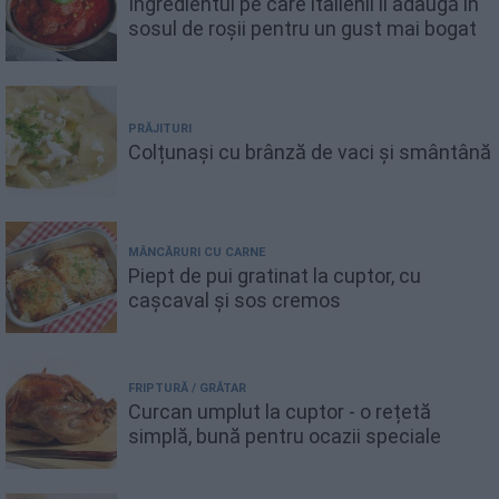
Ingredientul pe care italienii îl adaugă în
sosul de roșii pentru un gust mai bogat
PRĂJITURI
Colțunași cu brânză de vaci și smântână
MÂNCĂRURI CU CARNE
Piept de pui gratinat la cuptor, cu
cașcaval și sos cremos
FRIPTURĂ / GRĂTAR
Curcan umplut la cuptor - o rețetă
simplă, bună pentru ocazii speciale