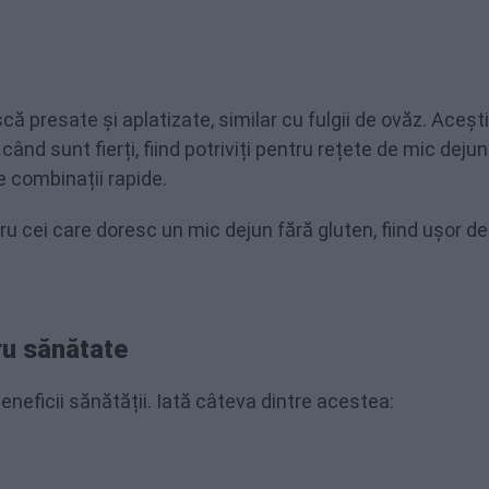
șcă presate și aplatizate, similar cu fulgii de ovăz. Aceșt
ând sunt fierți, fiind potriviți pentru rețete de mic dejun
e combinații rapide.
ru cei care doresc un mic dejun fără gluten, fiind ușor de
tru sănătate
eficii sănătății. Iată câteva dintre acestea: