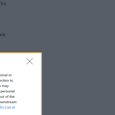
ntru
are
 și a
sonal or
ection to
ou may
 personal
oanele
out of the
 downstream
B’s List of