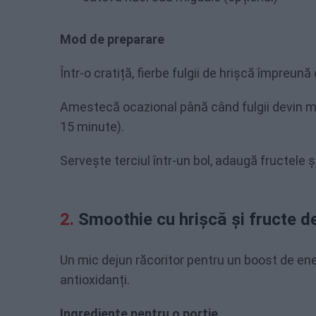
Mod de preparare
Într-o cratiță, fierbe fulgii de hrișcă împreună
Amestecă ocazional până când fulgii devin mo
15 minute).
Servește terciul într-un bol, adaugă fructele 
Smoothie cu hrișcă și fructe d
Un mic dejun răcoritor pentru un boost de ener
antioxidanți.
Ingrediente pentru o porție