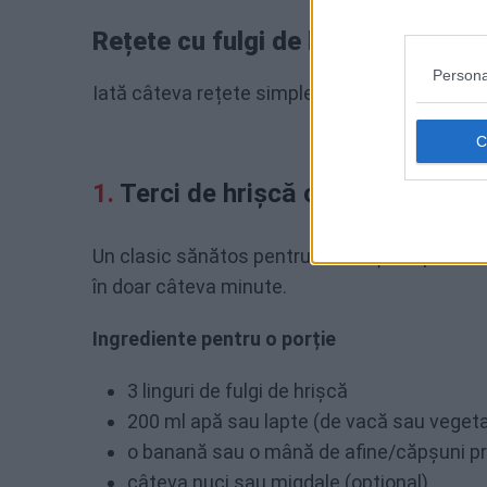
Rețete cu fulgi de hrișcă
Persona
Iată câteva rețete simple și delicioase de mic
Terci de hrișcă cu fructe și nuc
Un clasic sănătos pentru dimineți ocupate. Ac
în doar câteva minute.
Ingrediente pentru o porție
3 linguri de fulgi de hrișcă
200 ml apă sau lapte (de vacă sau vegeta
o banană sau o mână de afine/căpșuni p
câteva nuci sau migdale (opțional)