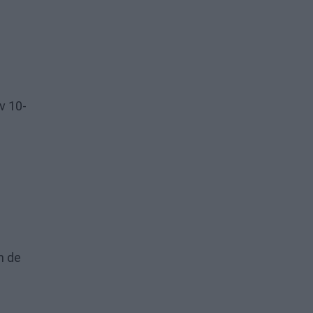
v 10-
n de