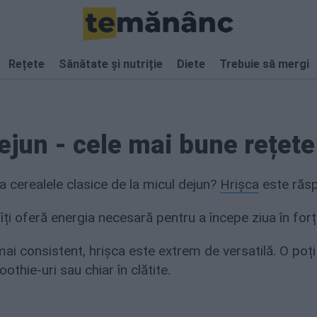
Rețete
Sănătate și nutriție
Diete
Trebuie să mergi
ejun - cele mai bune rețete
la cerealele clasice de la micul dejun?
Hrișca
este răsp
 îți oferă energia necesară pentru a începe ziua în forț
mai consistent, hrișca este extrem de versatilă. O poți
othie-uri sau chiar în clătite.