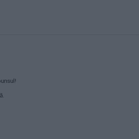
unsul!
ă.