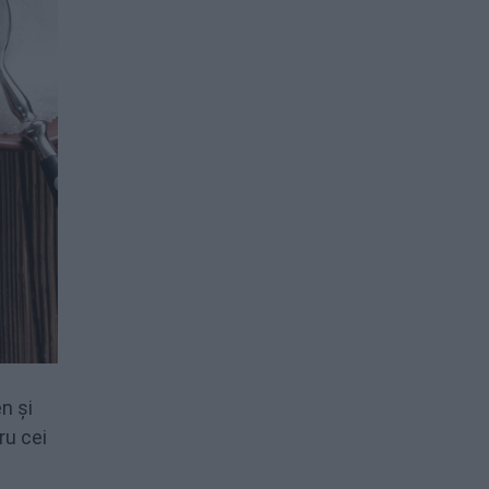
n și
ru cei