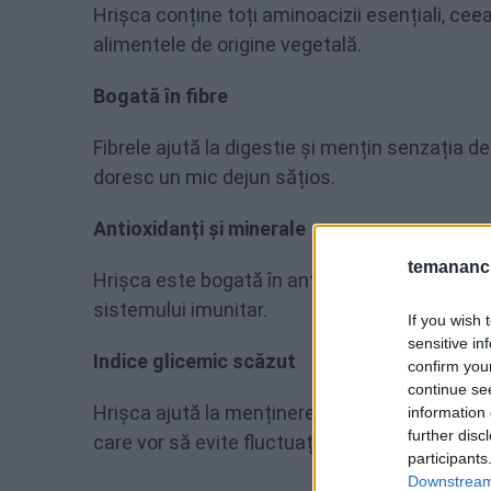
Hrișca conține toți aminoacizii esențiali, cee
alimentele de origine vegetală.
Bogată în fibre
Fibrele ajută la digestie și mențin senzația de
doresc un mic dejun sățios.
Antioxidanți și minerale
temananc.
Hrișca este bogată în antioxidanți, magneziu, c
sistemului imunitar.
If you wish 
sensitive in
Indice glicemic scăzut
confirm you
continue se
Hrișca ajută la menținerea stabilă a nivelului
information 
further disc
care vor să evite fluctuațiile de energie sa
participants
Downstream 