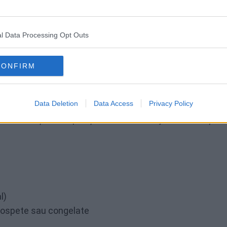
l Data Processing Opt Outs
 dejun cu fulgi de hrișcă pe care le poți încerca acasă.
CONFIRM
i
Data Deletion
Data Access
Privacy Policy
eastă rețetă simplă îți oferă un mic dejun cremos și hr
l)
rospete sau congelate