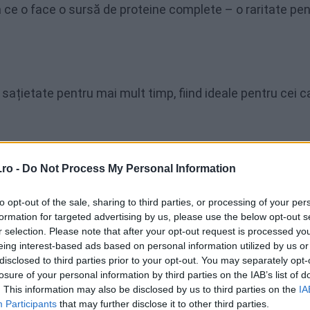
a ce o face o sursă de proteine complete – o raritate pe
 sațietate pentru mai mult timp, fiind ideale pentru cei c
ro -
Do Not Process My Personal Information
upru și fier, nutrienți importanți pentru sănătatea inimii
to opt-out of the sale, sharing to third parties, or processing of your per
formation for targeted advertising by us, please use the below opt-out s
r selection. Please note that after your opt-out request is processed y
eing interest-based ads based on personal information utilized by us or
 de zahăr din sânge, ceea ce o face potrivită pentru pers
disclosed to third parties prior to your opt-out. You may separately opt-
losure of your personal information by third parties on the IAB’s list of
u sunt preocupate de sănătatea metabolică.
. This information may also be disclosed by us to third parties on the
IA
Participants
that may further disclose it to other third parties.