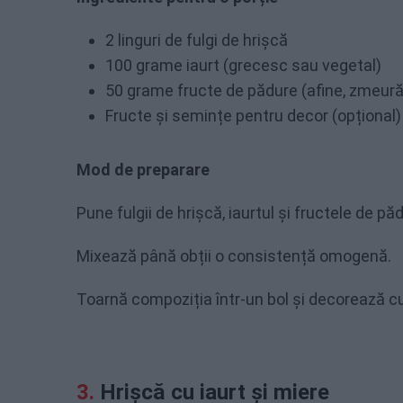
2 linguri de fulgi de hrișcă
100 grame iaurt (grecesc sau vegetal)
50 grame fructe de pădure (afine, zmeură
Fructe și semințe pentru decor (opțional)
Mod de preparare
Pune fulgii de hrișcă, iaurtul și fructele de pă
Mixează până obții o consistență omogenă.
Toarnă compoziția într-un bol și decorează cu
Hrișcă cu iaurt și miere