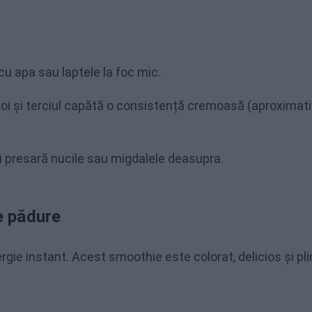
 cu apa sau laptele la foc mic.
i și terciul capătă o consistență cremoasă (aproximati
și presară nucile sau migdalele deasupra.
e pădure
gie instant. Acest smoothie este colorat, delicios și pli