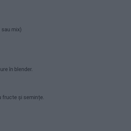
 sau mix)
dure în blender.
 fructe și semințe.