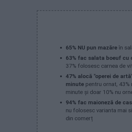
65% NU pun mazăre
în sa
63% fac salata boeuf cu 
37% folosesc carnea de vi
47% alocă "operei de artă
minute
pentru ornat, 43% 
minute și doar 10% nu orn
94% fac maioneză de ca
nu folosesc varianta mai 
din comerț