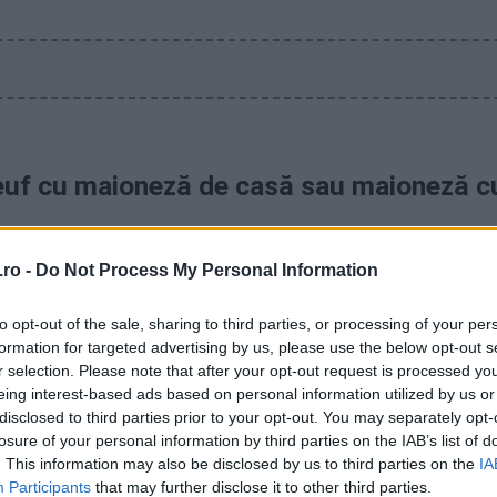
euf cu maioneză de casă sau maioneză 
ro -
Do Not Process My Personal Information
ă
to opt-out of the sale, sharing to third parties, or processing of your per
formation for targeted advertising by us, please use the below opt-out s
r selection. Please note that after your opt-out request is processed y
eing interest-based ads based on personal information utilized by us or
 salata boeuf și nu folosesc varianta mai simplă, cu 
disclosed to third parties prior to your opt-out. You may separately opt-
losure of your personal information by third parties on the IAB’s list of
. This information may also be disclosed by us to third parties on the
IA
Participants
that may further disclose it to other third parties.