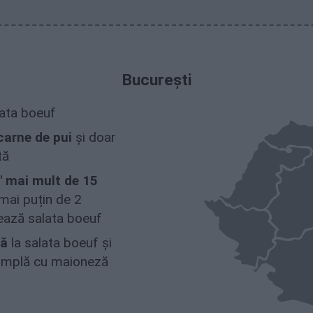
București
lata boeuf
carne de pui
și doar
tă
" mai mult de 15
mai puțin de 2
ează salata boeuf
să
la salata boeuf și
simplă cu maioneză