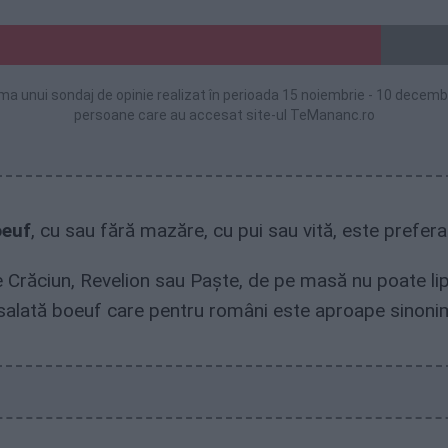
ma unui sondaj de opinie realizat în perioada 15 noiembrie - 10 decem
persoane care au accesat site-ul TeMananc.ro
oeuf
, cu sau fără mazăre, cu pui sau vită, este prefera
 Crăciun, Revelion sau Paște, de pe masă nu poate lips
salată boeuf care pentru români este aproape sinonim