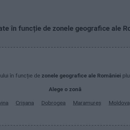
ate în funcție de zonele geografice ale R
ului în funcție de
zonele geografice ale României
pl
Alege o zonă
vina
Crișana
Dobrogea
Maramureș
Moldova