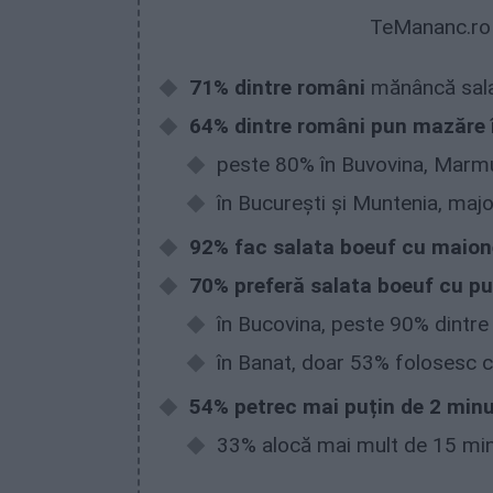
TeMananc.ro 
71% dintre români
mănâncă salat
64% dintre români pun mazăre 
peste 80% în Buvovina, Marmu
în București și Muntenia, maj
92% fac salata boeuf cu
maion
70% preferă salata boeuf cu pu
în Bucovina, peste 90% dintre 
în Banat, doar 53% folosesc c
54% petrec mai puțin de 2 minu
33% alocă mai mult de 15 minu