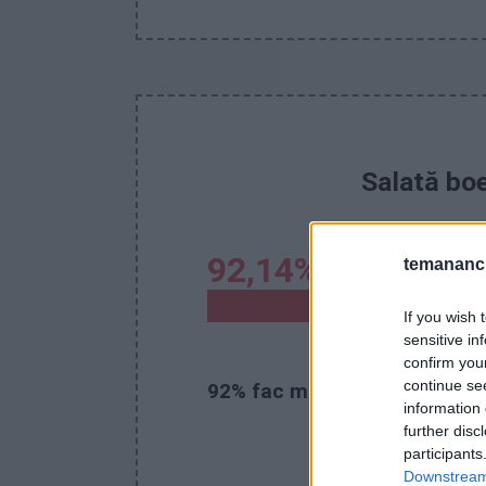
Salată bo
92,14%
temananc.
maioneză de cas
If you wish 
sensitive in
confirm you
continue se
92% fac maioneză de casă
la
information 
further disc
participants
Downstream 