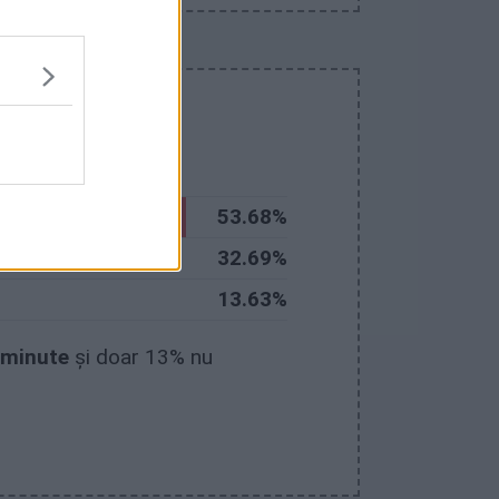
f?
53.68%
32.69%
13.63%
 minute
și doar 13% nu