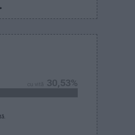
30,53%
cu vită
tă.