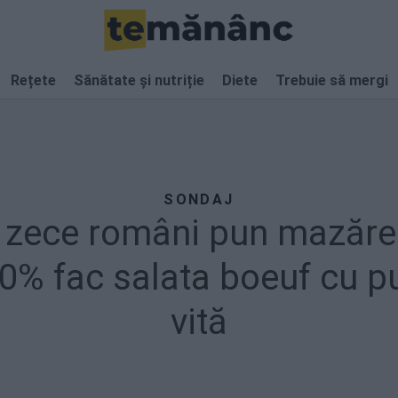
Rețete
Sănătate și nutriție
Diete
Trebuie să mergi
SONDAJ
 zece români pun mazăre
0% fac salata boeuf cu pu
vită