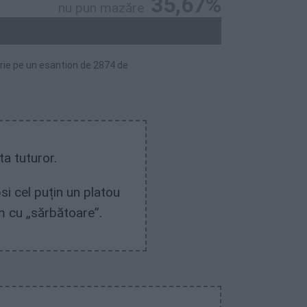
35,67%
nu pun mazăre
brie pe un esantion de 2874 de
ta tuturor.
i cel puțin un platou
 cu „sărbătoare”.