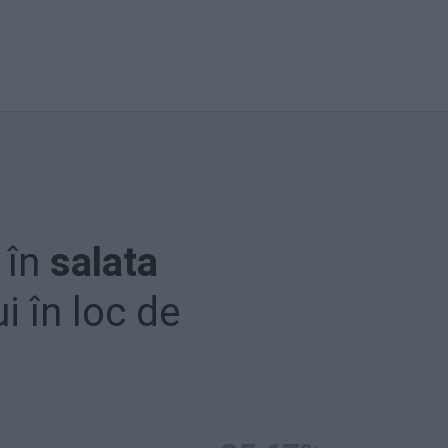
 în
salata
i în loc de