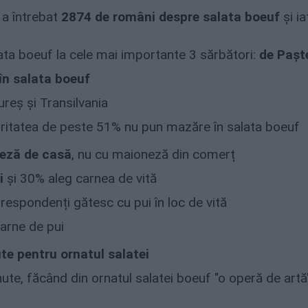
a întrebat
2874 de români despre salata boeuf
și ia
a boeuf la cele mai importante 3 sărbători:
de Paște
în salata boeuf
reș și Transilvania
oritatea de peste 51% nu pun mazăre în salata boeuf
eză de casă
, nu cu maioneză din comerț
i
și 30% aleg carnea de vită
respondenți gătesc cu pui în loc de vită
arne de pui
te pentru ornatul salatei
te, făcând din ornatul salatei boeuf "o operă de artă