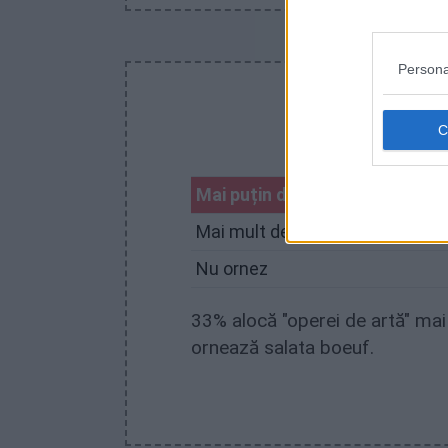
Persona
C
Mai puțin de 2 minute, fac cev
Mai mult de 15 minute, fac o op
Nu ornez
33% alocă "operei de artă" ma
ornează salata boeuf.