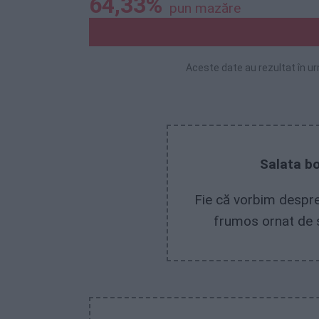
64,33%
pun mazăre
Aceste date au rezultat în ur
Salata b
Fie că vorbim despre
frumos ornat de 