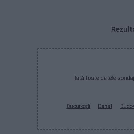
Rezult
Iată toate datele sondaj
București
Banat
Buco