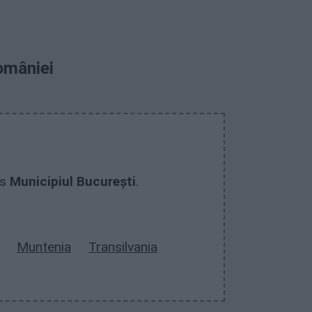
omâniei
us
Municipiul București
.
Muntenia
Transilvania