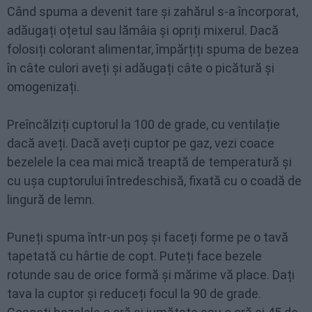
Când spuma a devenit tare și zahărul s-a încorporat,
adăugați oțetul sau lămâia și opriți mixerul. Dacă
folosiți colorant alimentar, împărțiți spuma de bezea
în câte culori aveți și adăugați câte o picătură și
omogenizați.
Preîncălziți cuptorul la 100 de grade, cu ventilație
dacă aveți. Dacă aveți cuptor pe gaz, vezi coace
bezelele la cea mai mică treaptă de temperatură și
cu ușa cuptorului întredeschisă, fixată cu o coadă de
lingură de lemn.
Puneți spuma într-un poș și faceți forme pe o tavă
tapetată cu hârtie de copt. Puteți face bezele
rotunde sau de orice formă și mărime vă place. Dați
tava la cuptor și reduceți focul la 90 de grade.