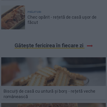
PRĂJITURI
Chec opărit - rețetă de casă ușor de
făcut
Gătește fericirea în fiecare zi
Biscuiți de casă cu untură și borș - rețetă veche
românească