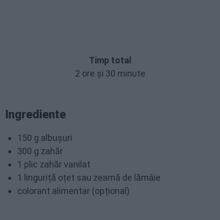
Timp total
2 ore și 30 minute
Ingrediente
150 g albușuri
300 g zahăr
1 plic zahăr vanilat
1 linguriță oțet sau zeamă de lămâie
colorant alimentar (opțional)