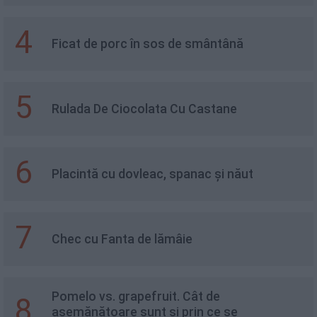
4
Ficat de porc în sos de smântână
5
Rulada De Ciocolata Cu Castane
6
Placintă cu dovleac, spanac și năut
7
Chec cu Fanta de lămâie
Pomelo vs. grapefruit. Cât de
8
asemănătoare sunt și prin ce se