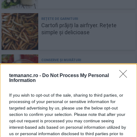
Cartofi prăjiți la airfryer. Rețete
simple și delicioase
Ardei copți la borcan: 5 rețete simple
și gustoase pentru iarnă
temananc.ro -
Do Not Process My Personal
Information
If you wish to opt-out of the sale, sharing to third parties, or
processing of your personal or sensitive information for
Limbi de pisică (rețeta de cofetărie)
targeted advertising by us, please use the below opt-out
section to confirm your selection. Please note that after your
opt-out request is processed you may continue seeing
interest-based ads based on personal information utilized by
us or personal information disclosed to third parties prior to