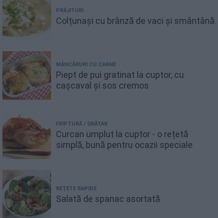
PRĂJITURI
Colțunași cu brânză de vaci și smântână
MÂNCĂRURI CU CARNE
Piept de pui gratinat la cuptor, cu
cașcaval și sos cremos
FRIPTURĂ / GRĂTAR
Curcan umplut la cuptor - o rețetă
simplă, bună pentru ocazii speciale
REȚETE RAPIDE
Salată de spanac asortată