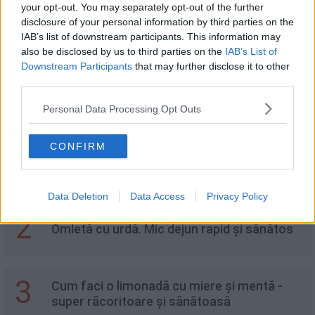
your opt-out. You may separately opt-out of the further
disclosure of your personal information by third parties on the
Delicii Oreo
IAB’s list of downstream participants. This information may
also be disclosed by us to third parties on the
IAB’s List of
Downstream Participants
that may further disclose it to other
third parties.
Personal Data Processing Opt Outs
Recomandări
CONFIRM
1
Fursecuri cu fructe de pădure și bucăți de
ciocolată
Data Deletion
Data Access
Privacy Policy
2
Omletă cu urdă. Mic dejun rapid și sănătos
3
Cum faci o limonadă cu miere și mentă -
super răcoritoare și sănătoasă