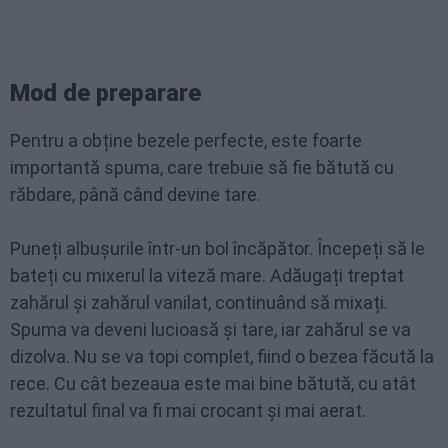
Mod de preparare
Pentru a obține bezele perfecte, este foarte
importantă spuma, care trebuie să fie bătută cu
răbdare, până când devine tare.
Puneți albușurile într-un bol încăpător. Începeți să le
bateți cu mixerul la viteză mare. Adăugați treptat
zahărul și zahărul vanilat, continuând să mixați.
Spuma va deveni lucioasă și tare, iar zahărul se va
dizolva. Nu se va topi complet, fiind o bezea făcută la
rece. Cu cât bezeaua este mai bine bătută, cu atât
rezultatul final va fi mai crocant și mai aerat.