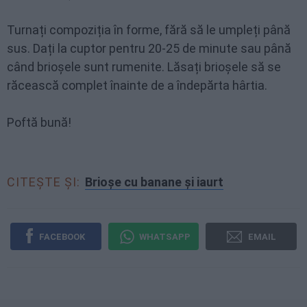
Turnați compoziția în forme, fără să le umpleți până
sus. Dați la cuptor pentru 20-25 de minute sau până
când brioșele sunt rumenite. Lăsați brioșele să se
răcească complet înainte de a îndepărta hârtia.
Poftă bună!
CITEȘTE ȘI:
Brioșe cu banane și iaurt
FACEBOOK
WHATSAPP
EMAIL