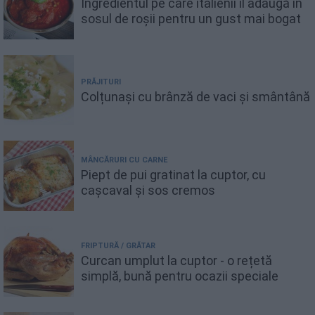
Ingredientul pe care italienii îl adaugă în
sosul de roșii pentru un gust mai bogat
PRĂJITURI
Colțunași cu brânză de vaci și smântână
MÂNCĂRURI CU CARNE
Piept de pui gratinat la cuptor, cu
cașcaval și sos cremos
FRIPTURĂ / GRĂTAR
Curcan umplut la cuptor - o rețetă
simplă, bună pentru ocazii speciale