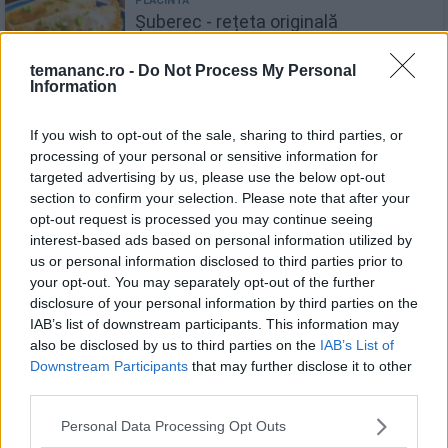
Șuberec - rețeta originală
temananc.ro -
Do Not Process My Personal
Information
If you wish to opt-out of the sale, sharing to third parties, or
Șnițel vienez - rețeta originală
processing of your personal or sensitive information for
targeted advertising by us, please use the below opt-out
austriacă. Care este secretul ca să-
section to confirm your selection. Please note that after your
ți iasă perfect
opt-out request is processed you may continue seeing
interest-based ads based on personal information utilized by
us or personal information disclosed to third parties prior to
your opt-out. You may separately opt-out of the further
Recomandări
disclosure of your personal information by third parties on the
IAB’s list of downstream participants. This information may
1
also be disclosed by us to third parties on the
IAB’s List of
Omletă cu cartofi și praz
Downstream Participants
that may further disclose it to other
third parties.
2
Personal Data Processing Opt Outs
Legume gratinate - varianta cea mai