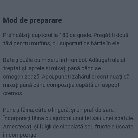
Mod de preparare
Preîncălziți cuptorul la 180 de grade. Pregătiți două
tăvi pentru muffins, cu suporturi de hârtie în ele.
Bateți ouăle cu mixerul într-un bol. Adăugați uleiul
treptat și laptele și mixați până când se
omogenizează. Apoi, puneți zahărul și continuați să
mixați până când compoziția capătă un aspect
cremos.
Puneți făina, câte o lingură, și un praf de sare.
Încorporați făina cu ajutorul unui tel sau unei spatule.
Amestecați și fulgii de ciocolată sau fructele uscate
în compoziție.