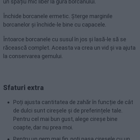
un spațiu mic liber la gura borcanului.
Închide borcanele ermetic. Șterge marginile
borcanelor și închide-le bine cu capacele.
Întoarce borcanele cu susul în jos și lasă-le să se
răcească complet. Aceasta va crea un vid și va ajuta
la conservarea gemului.
Sfaturi extra
Poți ajusta cantitatea de zahăr în funcție de cât
de dulci sunt cireșele și de preferințele tale.
Pentru cel mai bun gust, alege cireșe bine
coapte, dar nu prea moi.
Pentru un gem mai fin, poți pasa cireșele cu un