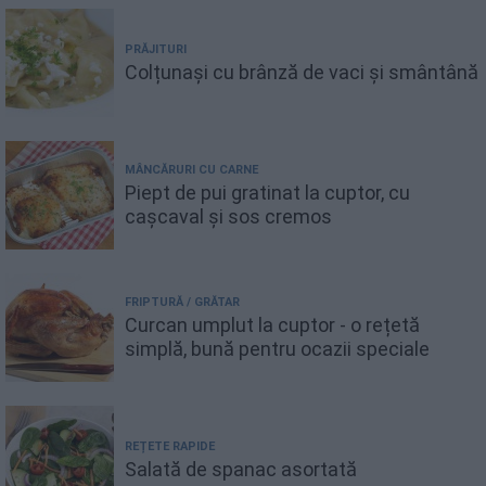
PRĂJITURI
Colțunași cu brânză de vaci și smântână
MÂNCĂRURI CU CARNE
Piept de pui gratinat la cuptor, cu
cașcaval și sos cremos
FRIPTURĂ / GRĂTAR
Curcan umplut la cuptor - o rețetă
simplă, bună pentru ocazii speciale
REȚETE RAPIDE
Salată de spanac asortată