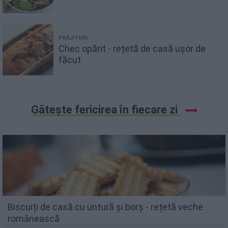
PRĂJITURI
Chec opărit - rețetă de casă ușor de
făcut
Gătește fericirea în fiecare zi
Biscuiți de casă cu untură și borș - rețetă veche
românească