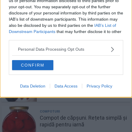
us or personal information disclosed to third parties prior to
your opt-out. You may separately opt-out of the further
disclosure of your personal information by third parties on the
IAB’s list of downstream participants. This information may
also be disclosed by us to third parties on the
IAB’s List of
Downstream Participants
that may further disclose it to other
Gem de prune la cuptor. Rețeta
third parties.
gustoasă și simplă
Personal Data Processing Opt Outs
CONFIRM
Sirop de cireșe amare - rețetă simplă
de făcut acasă
Data Deletion
Data Access
Privacy Policy
Compot de căpșuni. Rețeta simplă și
rapidă pentru iarnă