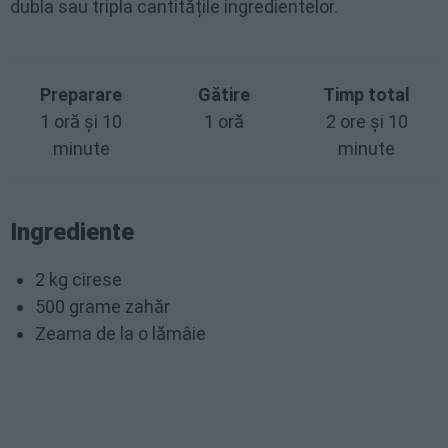
dubla sau tripla cantitățile ingredientelor.
Preparare
Gătire
Timp total
1 oră și 10
1 oră
2 ore și 10
minute
minute
Ingrediente
2 kg cirese
500 grame zahăr
Zeama de la o lămâie