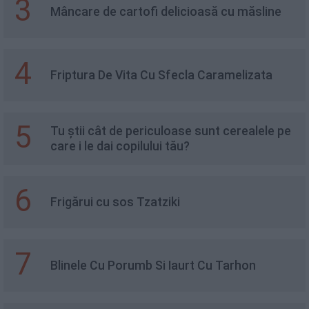
3
Mâncare de cartofi delicioasă cu măsline
4
Friptura De Vita Cu Sfecla Caramelizata
5
Tu știi cât de periculoase sunt cerealele pe
care i le dai copilului tău?
6
Frigărui cu sos Tzatziki
7
Blinele Cu Porumb Si Iaurt Cu Tarhon