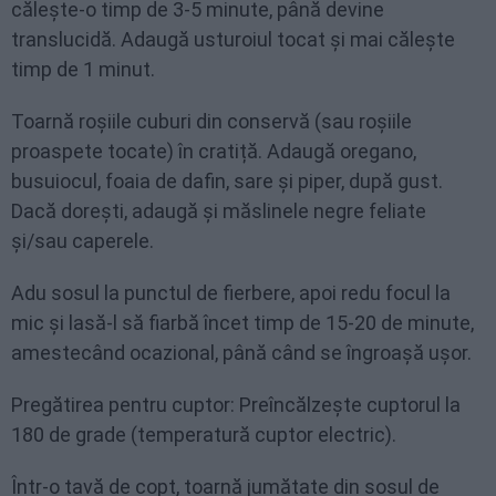
călește-o timp de 3-5 minute, până devine
translucidă. Adaugă usturoiul tocat și mai călește
timp de 1 minut.
Toarnă roșiile cuburi din conservă (sau roșiile
proaspete tocate) în cratiță. Adaugă oregano,
busuiocul, foaia de dafin, sare și piper, după gust.
Dacă dorești, adaugă și măslinele negre feliate
și/sau caperele.
Adu sosul la punctul de fierbere, apoi redu focul la
mic și lasă-l să fiarbă încet timp de 15-20 de minute,
amestecând ocazional, până când se îngroașă ușor.
Pregătirea pentru cuptor: Preîncălzește cuptorul la
180 de grade (temperatură cuptor electric).
Într-o tavă de copt, toarnă jumătate din sosul de