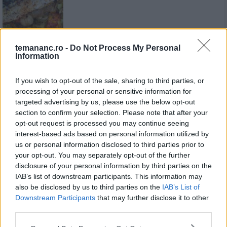
temananc.ro -
Do Not Process My Personal
Information
Macrou la cuptor în stil
mediteranean
If you wish to opt-out of the sale, sharing to third parties, or
processing of your personal or sensitive information for
targeted advertising by us, please use the below opt-out
section to confirm your selection. Please note that after your
opt-out request is processed you may continue seeing
Macrou la cuptor cu lămâie și usturoi
interest-based ads based on personal information utilized by
us or personal information disclosed to third parties prior to
your opt-out. You may separately opt-out of the further
disclosure of your personal information by third parties on the
IAB’s list of downstream participants. This information may
also be disclosed by us to third parties on the
IAB’s List of
Macrou la grătar cu sos de usturoi
Downstream Participants
that may further disclose it to other
third parties.