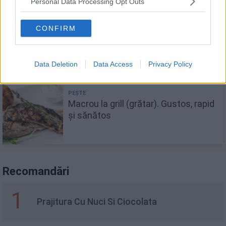
Personal Data Processing Opt Outs
CONFIRM
Macrou în folie la cuptor cu garnitură
de legume
Data Deletion
Data Access
Privacy Policy
Macrou la grill (grătar). Gustos, rapid
și sănătos
Recomandări
1
Prajitura Cu Nuci Si Ciocolata