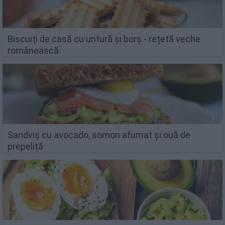
Biscuiți de casă cu untură și borș - rețetă veche
românească
Sandviș cu avocado, somon afumat și ouă de
prepeliță