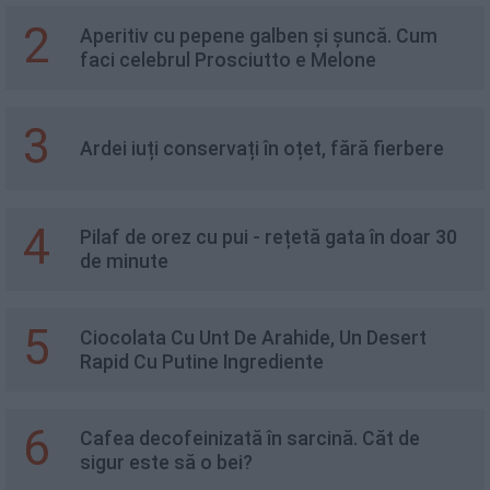
2
Aperitiv cu pepene galben și șuncă. Cum
faci celebrul Prosciutto e Melone
3
Ardei iuți conservați în oțet, fără fierbere
4
Pilaf de orez cu pui - rețetă gata în doar 30
de minute
5
Ciocolata Cu Unt De Arahide, Un Desert
Rapid Cu Putine Ingrediente
6
Cafea decofeinizată în sarcină. Căt de
sigur este să o bei?