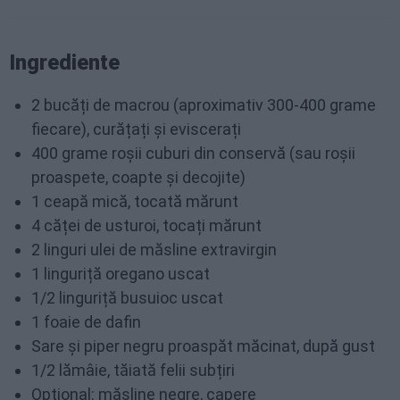
Ingrediente
2 bucăți de macrou (aproximativ 300-400 grame
fiecare), curățați și eviscerați
400 grame roșii cuburi din conservă (sau roșii
proaspete, coapte și decojite)
1 ceapă mică, tocată mărunt
4 căței de usturoi, tocați mărunt
2 linguri ulei de măsline extravirgin
1 linguriță oregano uscat
1/2 linguriță busuioc uscat
1 foaie de dafin
Sare și piper negru proaspăt măcinat, după gust
1/2 lămâie, tăiată felii subțiri
Opțional: măsline negre, capere