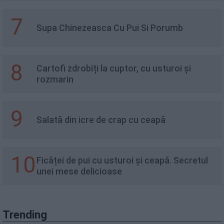
7
Supa Chinezeasca Cu Pui Si Porumb
8
Cartofi zdrobiți la cuptor, cu usturoi și
rozmarin
9
Salată din icre de crap cu ceapă
10
Ficăței de pui cu usturoi și ceapă. Secretul
unei mese delicioase
Trending