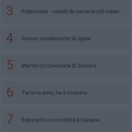
3
Polpettone - ruladă de carne în stil italian
4
Somon condimentat la tigaie
5
Martini Cu Ciocolata Si Zmeura
6
Tarta cu lime, fara coacere
7
Înghețată cu ciocolată și banane