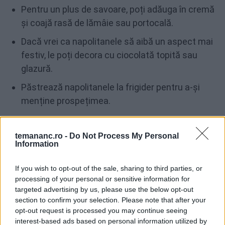
Pentru un plus de savoare, poți adăuga în cremă
și coajă rasă de lămâie sau portocală.
Dacă vrei ca napolitanele să aibă un aspect mai
festiv, le poți decora cu ciocolată topită sau
glazură.
Păstrează napolitanele la frigider pentru a-și
menține prospețimea.
temananc.ro -
Do Not Process My Personal
Information
FACEBOOK
WHATSAPP
EMAIL
If you wish to opt-out of the sale, sharing to third parties, or
processing of your personal or sensitive information for
targeted advertising by us, please use the below opt-out
section to confirm your selection. Please note that after your
opt-out request is processed you may continue seeing
Te-ar mai putea interesa
interest-based ads based on personal information utilized by