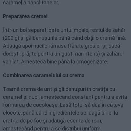
caramel a napolitanelor.
Prepararea cremei
Într-un bol separat, bate untul moale, restul de zahăr
(200 g) și gălbenușurile până când obții o cremă fină.
Adaugă apoi nucile rămase (tăiate grosier și, dacă
dorești, prăjite pentru un gust mai intens) și zahărul
vanilat. Amestecă bine până la omogenizare.
Combinarea caramelului cu crema
Toarnă crema de unt și gălbenușuri în cratița cu
caramel și nuci, amestecând constant pentru a evita
formarea de cocoloașe. Lasă totul să dea în câteva
clocote, până când ingredientele se leagă bine. Ia
cratița de pe foc și adaugă esența de rom,
amestecând pentru a se distribui uniform.