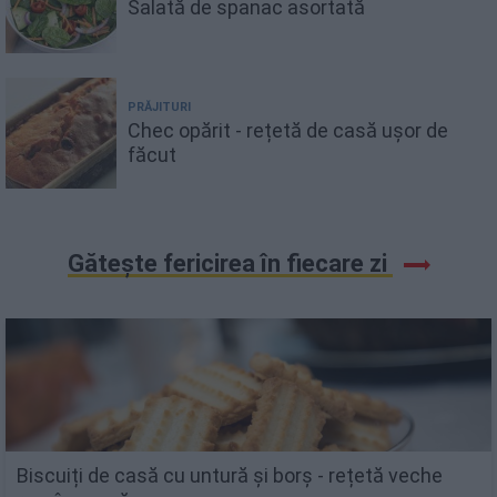
Salată de spanac asortată
PRĂJITURI
Chec opărit - rețetă de casă ușor de
făcut
Gătește fericirea în fiecare zi
Biscuiți de casă cu untură și borș - rețetă veche