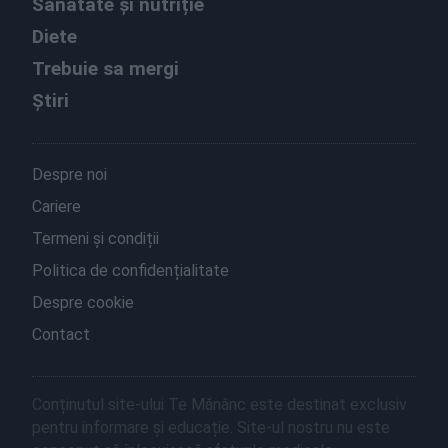
Sănătate și nutriție
Diete
Trebuie sa mergi
Știri
Despre noi
Cariere
Termeni și condiții
Politica de confidențialitate
Despre cookie
Contact
Conținutul site-ului Te Mănânc este destinat exclusiv
pentru informare și educație. Site-ul nostru nu este