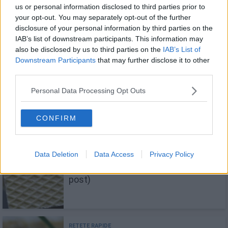
us or personal information disclosed to third parties prior to
your opt-out. You may separately opt-out of the further
disclosure of your personal information by third parties on the
16 creme delicioase pentru foi de
IAB’s list of downstream participants. This information may
napolitană
also be disclosed by us to third parties on the
IAB’s List of
Downstream Participants
that may further disclose it to other
third parties.
Personal Data Processing Opt Outs
Prajitură cu foi de napolitane și
cremă caramel
CONFIRM
Data Deletion
Data Access
Privacy Policy
Napolitane cu cremă de cacao (de
post)