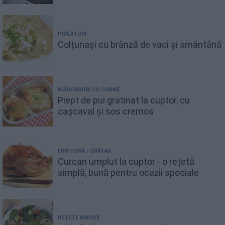
PRĂJITURI
Colțunași cu brânză de vaci și smântână
MÂNCĂRURI CU CARNE
Piept de pui gratinat la cuptor, cu
cașcaval și sos cremos
FRIPTURĂ / GRĂTAR
Curcan umplut la cuptor - o rețetă
simplă, bună pentru ocazii speciale
REȚETE RAPIDE