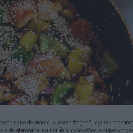
, combinația de arome. Ai carne fragedă, legume crocante
le de ghimbir și usturoi. În al doilea rând, e super versat