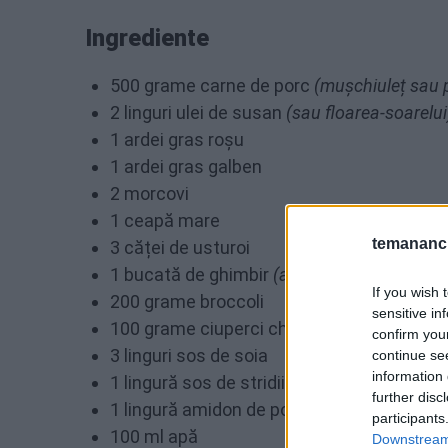
Ingrediente
500 grame carne de porc
(mușchiuleț sau 
2 linguri ulei de susan
(sau floarea-soarelui
1 ardei gras roșu
1 ardei gras galben
2 morcovi
1 ceapă mare
temananc.
3 căței de usturoi
1 bucată de ghimbir
(aprox. 2 cm)
If you wish 
200 grame broccoli
sensitive in
100 grame ciuperci champignon
confirm you
3 linguri sos de soia
continue se
information 
1 lingură sos de stridii
(opțional, dar reco
further disc
1 lingură amidon de porumb
participants
100 ml apă
Downstream 