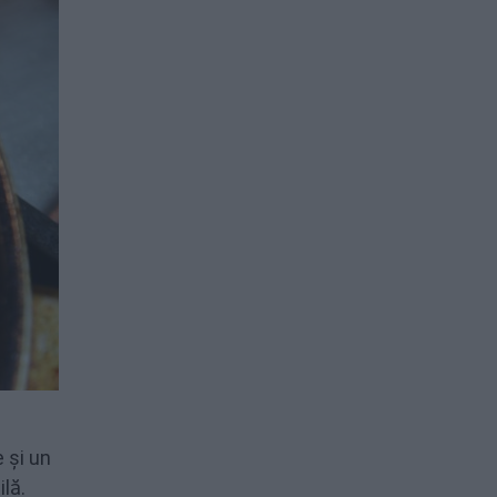
 și un
ilă.