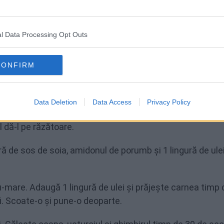
tra picant)
l Data Processing Opt Outs
decor
CONFIRM
Data Deletion
Data Access
Privacy Policy
feliază subțire legumele: ardeii, morcovii și ceapa. Taie b
l dă-l pe răzătoare.
ură de sos de soia, amidonul de porumb și 1 lingură de ulei
-mare. Adaugă 1 lingură de ulei și prăjește carnea timp 
. Scoate-o și pune-o deoparte.