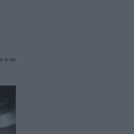
e și un
i