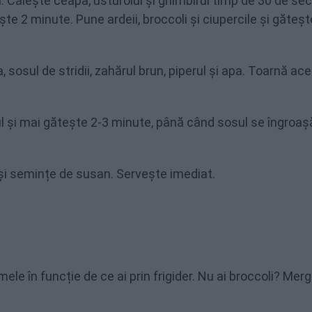
ei. Călește ceapa, usturoiul și ghimbirul timp de 30 de se
e 2 minute. Pune ardeii, broccoli și ciupercile și găteșt
, sosul de stridii, zahărul brun, piperul și apa. Toarnă ac
și mai gătește 2-3 minute, până când sosul se îngroaș
și semințe de susan. Servește imediat.
ele în funcție de ce ai prin frigider. Nu ai broccoli? Merg