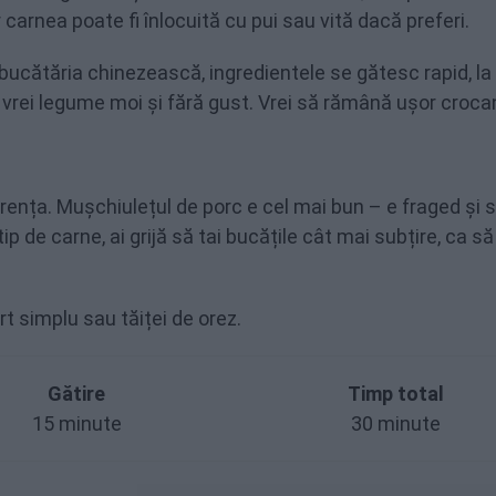
ar carnea poate fi înlocuită cu pui sau vită dacă preferi.
 bucătăria chinezească, ingredientele se gătesc rapid, la
 vrei legume moi și fără gust. Vrei să rămână ușor croca
erența. Mușchiulețul de porc e cel mai bun – e fraged și 
p de carne, ai grijă să tai bucățile cât mai subțire, ca să
rt simplu sau tăiței de orez.
Gătire
Timp total
15 minute
30 minute