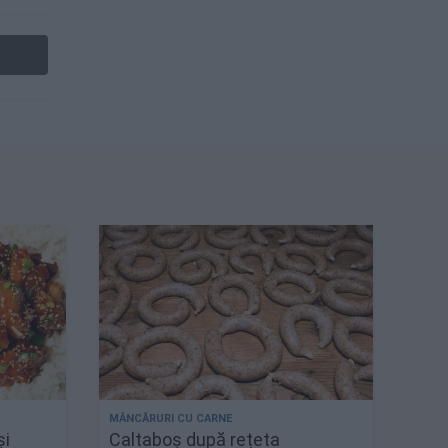
și
Caltaboș după rețeta