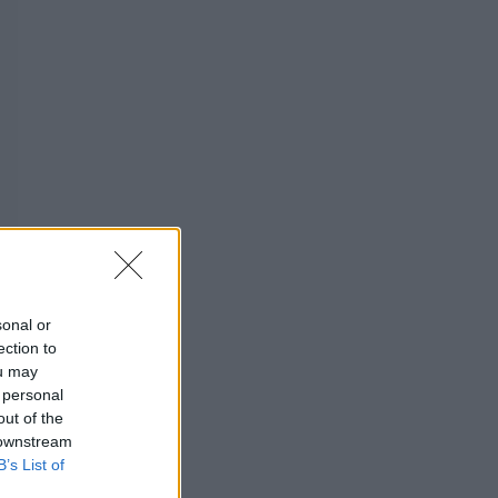
sonal or
ection to
ou may
 personal
out of the
 downstream
B’s List of