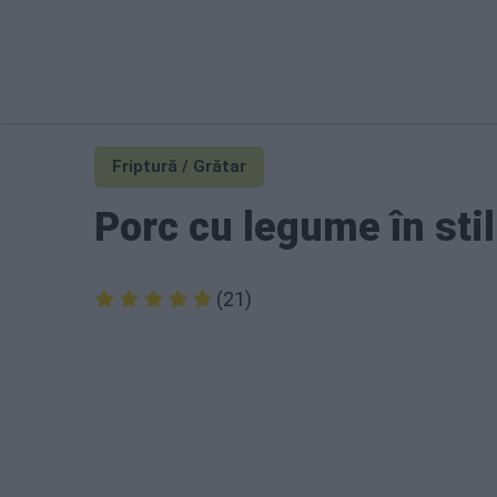
Friptură / Grătar
Porc cu legume în sti
(21)