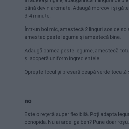
În aceeași tigaie, adaugă încă 1 lingură de ul
până devin aromate. Adaugă morcovii și găteșt
3-4 minute.
Într-un bol mic, amestecă 2 linguri sos de soia
amestec peste legume și amestecă bine.
Adaugă carnea peste legume, amestecă totul 
și acoperă uniform ingredientele.
Oprește focul și presară ceapă verde tocată 
no
Este o rețetă super flexibilă. Poți adapta legum
conopida. Nu ai ardei galben? Pune doar roșu.