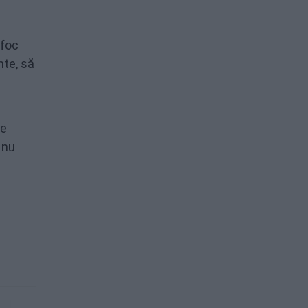
 foc
nte, să
se
 nu