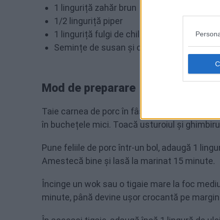
1 linguriță zahăr brun
1/2 linguriță piper
1 linguriță fulgi de chilli
(opțional, pentru ex
Persona
Semințe de susan și ceapă verde pentru 
Mod de preparare
Taie carnea de porc în fâșii subțiri. Curăță și 
în buchețele mici. Toacă usturoiul și ghimbiru
Pune feliile de porc într-un bol, adaugă 1 ling
Amestecă bine și lasă la marinat 15 minute.
Încinge un wok sau o tigaie mare la foc mediu
minute, până devine ușor crocantă pe margini