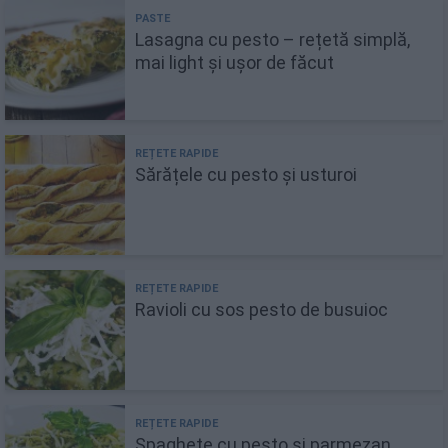
Lasagna cu pesto – rețetă simplă,
mai light și ușor de făcut
Sărățele cu pesto și usturoi
Ravioli cu sos pesto de busuioc
Spaghete cu pesto și parmezan