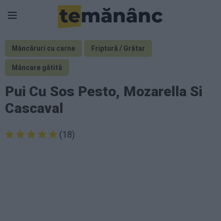
Mâncăruri cu carne
Friptură / Grătar
Mâncare gătită
Pui Cu Sos Pesto, Mozarella Si
Cascaval
(18)