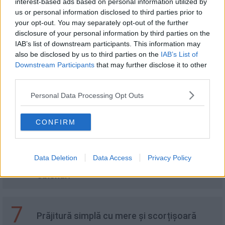
interest-based ads based on personal information utilized by
us or personal information disclosed to third parties prior to
3
your opt-out. You may separately opt-out of the further
Omletă cu urdă. Mic dejun rapid și sănătos
disclosure of your personal information by third parties on the
IAB’s list of downstream participants. This information may
also be disclosed by us to third parties on the
IAB’s List of
Downstream Participants
that may further disclose it to other
4
third parties.
Pastetă de ficat și carne
Personal Data Processing Opt Outs
5
Mousse De Ciocolata Cu Nuci De
CONFIRM
Macadamia Caramelizate
Data Deletion
Data Access
Privacy Policy
6
4 Diferente Dintre Iaurul Grecesc Si Cel
Obisnuit
7
Prăjitură simplă cu mere și scorțișoară