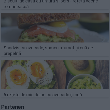
Biscuiți de casă cu untură și borș - rețetă veche
românească
Sandviș cu avocado, somon afumat și ouă de
prepeliță
6 rețete de mic dejun cu avocado și ouă
Parteneri