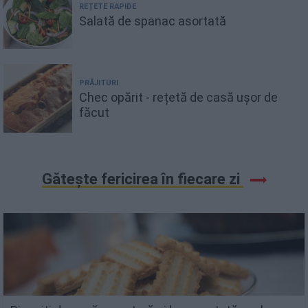
REȚETE RAPIDE
Salată de spanac asortată
PRĂJITURI
Chec opărit - rețetă de casă ușor de
făcut
Gătește fericirea în fiecare zi