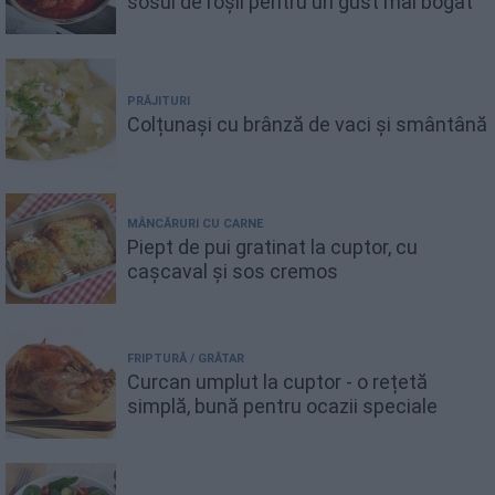
sosul de roșii pentru un gust mai bogat
PRĂJITURI
Colțunași cu brânză de vaci și smântână
MÂNCĂRURI CU CARNE
Piept de pui gratinat la cuptor, cu
cașcaval și sos cremos
FRIPTURĂ / GRĂTAR
Curcan umplut la cuptor - o rețetă
simplă, bună pentru ocazii speciale