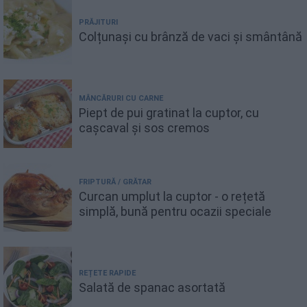
PRĂJITURI
Colțunași cu brânză de vaci și smântână
MÂNCĂRURI CU CARNE
Piept de pui gratinat la cuptor, cu
cașcaval și sos cremos
FRIPTURĂ / GRĂTAR
Curcan umplut la cuptor - o rețetă
simplă, bună pentru ocazii speciale
REȚETE RAPIDE
Salată de spanac asortată