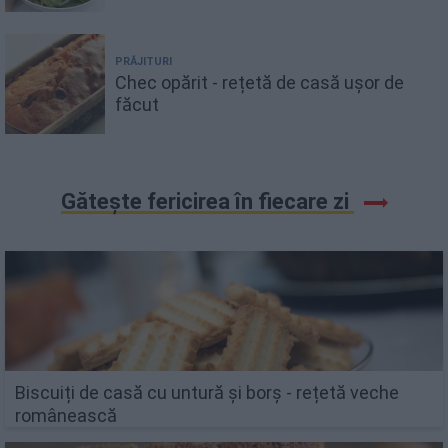
PRĂJITURI
Chec opărit - rețetă de casă ușor de
făcut
Gătește fericirea în fiecare zi
Biscuiți de casă cu untură și borș - rețetă veche
românească