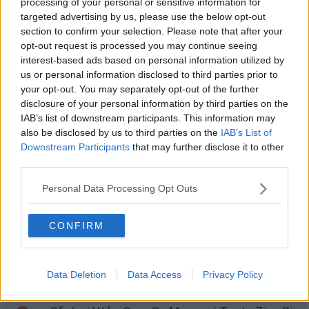
3
Câte calorii consumi atunci când dormi
processing of your personal or sensitive information for
targeted advertising by us, please use the below opt-out
section to confirm your selection. Please note that after your
opt-out request is processed you may continue seeing
4
interest-based ads based on personal information utilized by
Stufat cu limbă de porc
us or personal information disclosed to third parties prior to
your opt-out. You may separately opt-out of the further
disclosure of your personal information by third parties on the
5
IAB’s list of downstream participants. This information may
Dieta Ohsawa, 10 Zile Si Un Corp De Invidiat
also be disclosed by us to third parties on the
IAB’s List of
Downstream Participants
that may further disclose it to other
third parties.
6
Personal Data Processing Opt Outs
Pizza keto cu blat de conopidă
CONFIRM
7
Novac la cuptor. Rețetă simplă și gustoasă
Data Deletion
Data Access
Privacy Policy