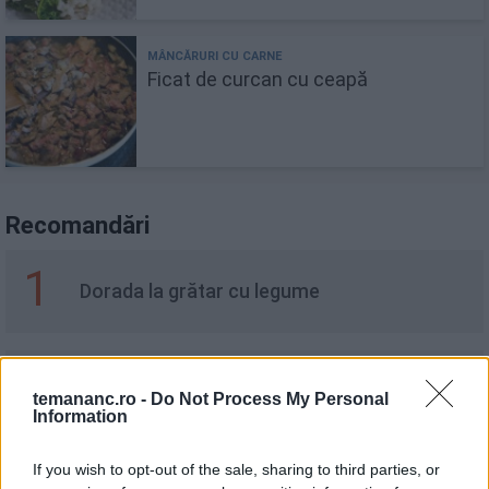
Ficat de curcan cu ceapă
Recomandări
1
Dorada la grătar cu legume
2
Arancini - chifteluțe de orez cu bacon și
temananc.ro -
Do Not Process My Personal
mozzarella
Information
If you wish to opt-out of the sale, sharing to third parties, or