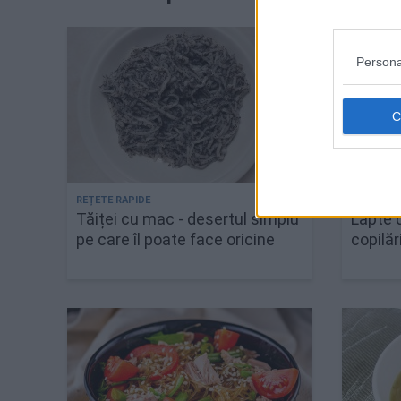
Persona
Tăiței cu mac - desertul simplu
Lapte 
pe care îl poate face oricine
copilăr