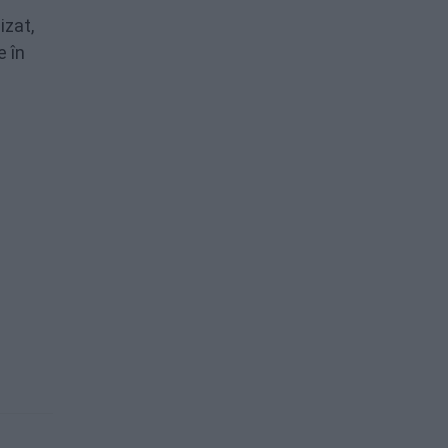
izat,
e în