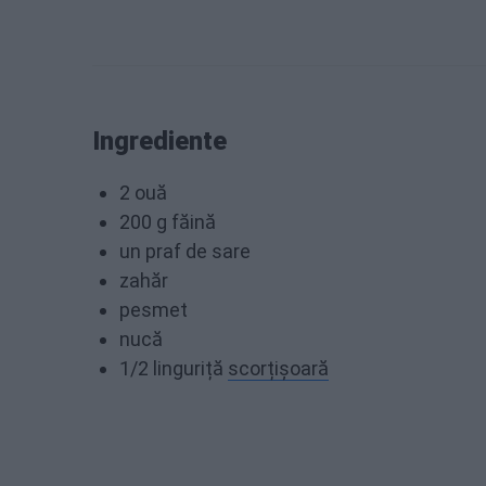
Ingrediente
2 ouă
200 g făină
un praf de sare
zahăr
pesmet
nucă
1/2 linguriță
scorțișoară