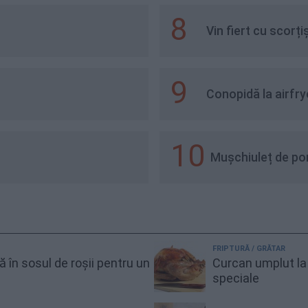
8
Vin fiert cu scorți
9
Conopidă la airfry
10
Mușchiuleț de por
FRIPTURĂ / GRĂTAR
gă în sosul de roșii pentru un
Curcan umplut la 
speciale