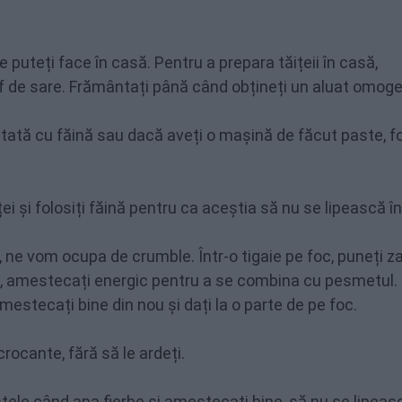
e puteți face în casă. Pentru a prepara tăițeii în casă,
f de sare. Frământați până când obțineți un aluat omoge
tată cu făină sau dacă aveți o mașină de făcut paste, fo
ei și folosiți făină pentru ca aceștia să nu se lipească înt
mp, ne vom ocupa de crumble. Într-o tigaie pe foc, puneți z
 amestecați energic pentru a se combina cu pesmetul. 
estecați bine din nou și dați la o parte de pe foc.
crocante, fără să le ardeți.
stele când apa fierbe și amestecați bine, să nu se lipeas