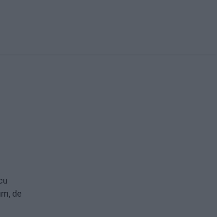
 cu
um, de