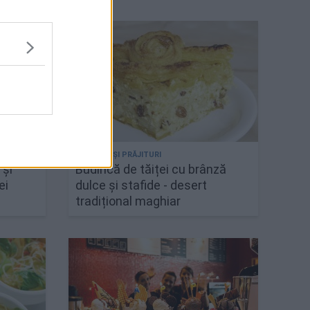
 și
Budincă de tăiței cu brânză
ei
dulce și stafide - desert
tradițional maghiar