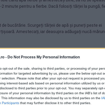
2 minute pentru a fierbe. Dacă folosiți tăiței la pungă, fi
 de bucătărie. Scurgeți tăițeii de apă și puneți peste ei
rțișoară. Amestecați, iar deasupra adăugați nucă mărunț
ro -
Do Not Process My Personal Information
to opt-out of the sale, sharing to third parties, or processing of your per
EMAIL
formation for targeted advertising by us, please use the below opt-out s
r selection. Please note that after your opt-out request is processed y
eing interest-based ads based on personal information utilized by us or
disclosed to third parties prior to your opt-out. You may separately opt-
losure of your personal information by third parties on the IAB’s list of
. This information may also be disclosed by us to third parties on the
IA
Participants
that may further disclose it to other third parties.