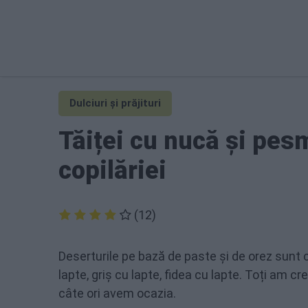
Dulciuri și prăjituri
Tăiței cu nucă și pes
copilăriei
(12)
Deserturile pe bază de paste și de orez sunt 
lapte, griș cu lapte, fidea cu lapte. Toți am 
câte ori avem ocazia.