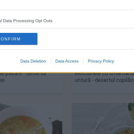
l Data Processing Opt Outs
CONFIRM
Data Deletion
Data Access
Privacy Policy
de pasăre - desertul
Minciunele cu smântână
iei
untură - desertul copilări