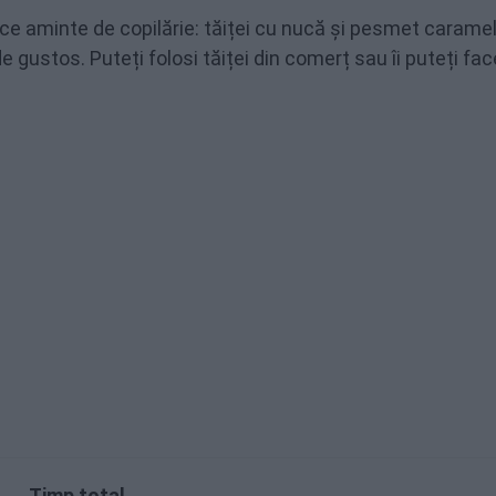
e aminte de copilărie: tăiței cu nucă și pesmet caramel
 gustos. Puteți folosi tăiței din comerț sau îi puteți fac
Timp total