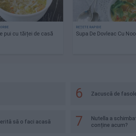
 pui cu tăiței de casă
Supa De Dovleac Cu Noo
6
Zacuscă de fasole
7
Nutella a schimbat
erită să o faci acasă
conține acum?