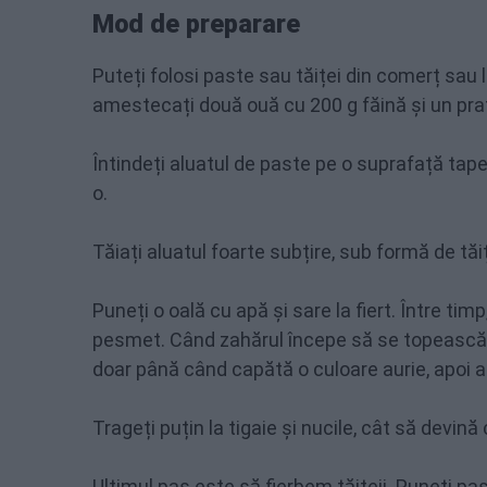
Mod de preparare
Puteți folosi paste sau tăiței din comerț sau l
amestecați două ouă cu 200 g făină și un pra
Întindeți aluatul de paste pe o suprafață tape
o.
Tăiați aluatul foarte subțire, sub formă de tăiț
Puneți o oală cu apă și sare la fiert. Între ti
pesmet. Când zahărul începe să se topească,
doar până când capătă o culoare aurie, apoi am
Trageți puțin la tigaie și nucile, cât să devină 
Ultimul pas este să fierbem tăițeii. Puneți pa