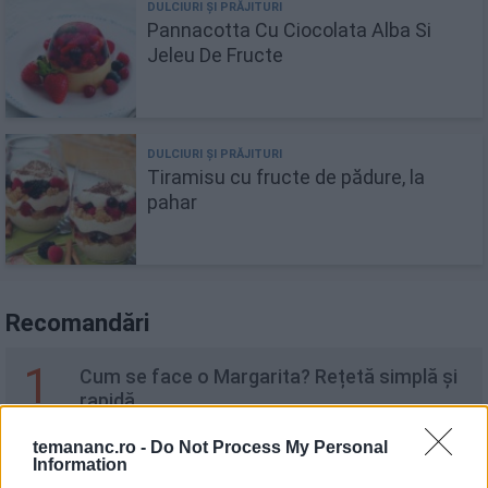
Pannacotta Cu Ciocolata Alba Si
Jeleu De Fructe
Tiramisu cu fructe de pădure, la
pahar
Recomandări
1
Cum se face o Margarita? Rețetă simplă și
rapidă
temananc.ro -
Do Not Process My Personal
Information
2