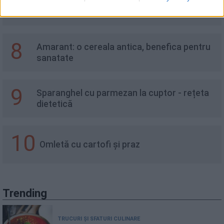
7
Macrou la cuptor în stil mediteranean
8
Amarant: o cereala antica, benefica pentru
sanatate
9
Sparanghel cu parmezan la cuptor - rețeta
dietetică
10
Omletă cu cartofi și praz
Trending
TRUCURI ȘI SFATURI CULINARE