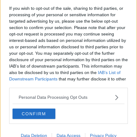
Foi de napolitană cu glazură
If you wish to opt-out of the sale, sharing to third parties, or
processing of your personal or sensitive information for
targeted advertising by us, please use the below opt-out
3
section to confirm your selection. Please note that after your
Suc de sfeclă roșie cu mere
opt-out request is processed you may continue seeing
interest-based ads based on personal information utilized by
us or personal information disclosed to third parties prior to
4
Aripioare de pui cu miere - 3 variante
your opt-out. You may separately opt-out of the further
(cuptor, ceaun, air fryer)
disclosure of your personal information by third parties on the
IAB’s list of downstream participants. This information may
also be disclosed by us to third parties on the
IAB’s List of
5
Downstream Participants
that may further disclose it to other
Pulpa De Miel Cu Gem De Ardei Iute Si
third parties.
Rozmarin
Personal Data Processing Opt Outs
6
Prajitura cu Gin tonic
CONFIRM
Data Deletion
Data Access
Privacy Policy