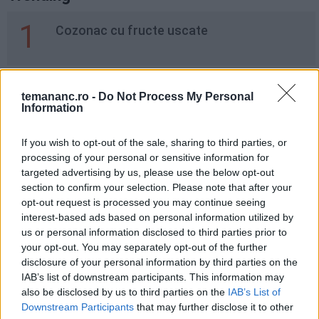
1
Cozonac cu fructe uscate
2
5 Sfaturi Pentru Gustari Sanatoase
temananc.ro -
Do Not Process My Personal
Information
If you wish to opt-out of the sale, sharing to third parties, or
3
processing of your personal or sensitive information for
Salată de varză cu mere și dressing de
targeted advertising by us, please use the below opt-out
iaurt
section to confirm your selection. Please note that after your
opt-out request is processed you may continue seeing
interest-based ads based on personal information utilized by
4
Prajitura Cu Clementine
us or personal information disclosed to third parties prior to
your opt-out. You may separately opt-out of the further
disclosure of your personal information by third parties on the
IAB’s list of downstream participants. This information may
5
Tort cu mousse de ciocolata
also be disclosed by us to third parties on the
IAB’s List of
Downstream Participants
that may further disclose it to other