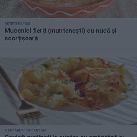
REȚETE RAPIDE
Mucenici fierți (muntenești) cu nucă și
scorțișoară
MÂNCĂRURI CU CARTOFI