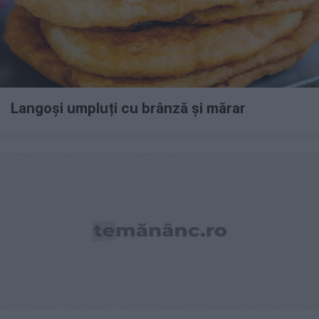
Langoși umpluți cu brânză și mărar