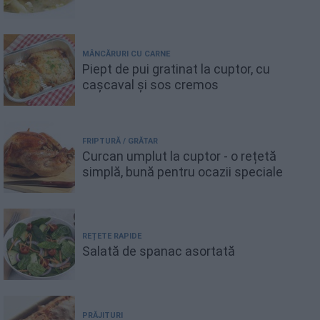
MÂNCĂRURI CU CARNE
Piept de pui gratinat la cuptor, cu
cașcaval și sos cremos
FRIPTURĂ / GRĂTAR
Curcan umplut la cuptor - o rețetă
simplă, bună pentru ocazii speciale
REȚETE RAPIDE
Salată de spanac asortată
PRĂJITURI