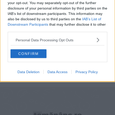
your opt-out. You may separately opt-out of the further
disclosure of your personal information by third parties on the
IAB’s list of downstream participants. This information may
also be disclosed by us to third parties on the
IAB’s List of
Downstream Participants
that may further disclose it to other
third parties.
Personal Data Processing Opt Outs
CONFIRM
Trigoane cu branza
Data Deletion
Data Access
Privacy Policy