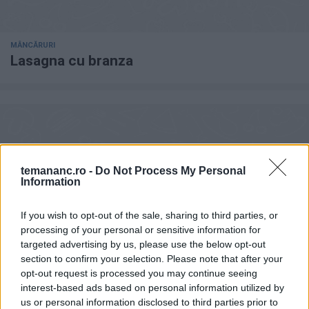
MÂNCĂRURI
Lasagna cu branza
temananc.ro -
Do Not Process My Personal
Information
If you wish to opt-out of the sale, sharing to third parties, or
processing of your personal or sensitive information for
targeted advertising by us, please use the below opt-out
section to confirm your selection. Please note that after your
PASTE
opt-out request is processed you may continue seeing
Budinca de paste cu branza si sunca
interest-based ads based on personal information utilized by
us or personal information disclosed to third parties prior to