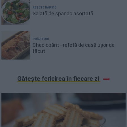
REȚETE RAPIDE
Salată de spanac asortată
PRĂJITURI
Chec opărit - rețetă de casă ușor de
făcut
Gătește fericirea în fiecare zi