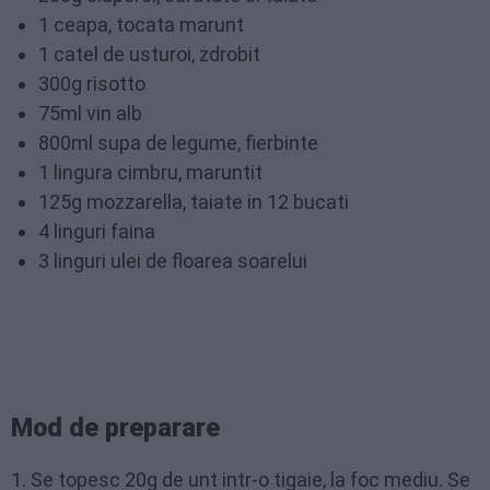
1 ceapa, tocata marunt
1 catel de usturoi, zdrobit
300g risotto
75ml vin alb
800ml supa de legume, fierbinte
1 lingura cimbru, maruntit
125g mozzarella, taiate in 12 bucati
4 linguri faina
3 linguri ulei de floarea soarelui
Mod de preparare
1. Se topesc 20g de unt intr-o tigaie, la foc mediu. Se