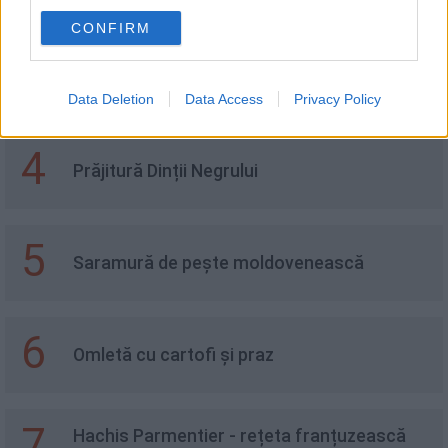
CONFIRM
3
Mousse de căpșuni pentru desert la pahar
Data Deletion
Data Access
Privacy Policy
4
Prăjitură Dinții Negrului
5
Saramură de peşte moldovenească
6
Omletă cu cartofi și praz
7
Hachis Parmentier - rețeta franțuzească