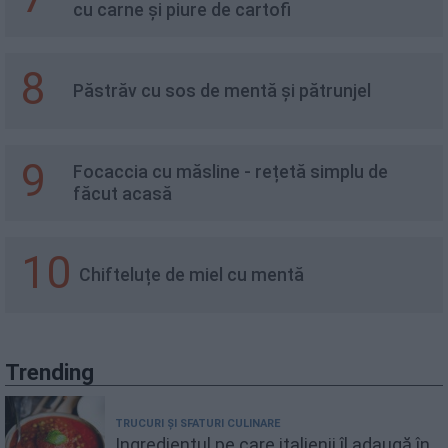
cu carne și piure de cartofi
8
Păstrăv cu sos de mentă și pătrunjel
9
Focaccia cu măsline - rețetă simplu de
făcut acasă
10
Chifteluțe de miel cu mentă
Trending
TRUCURI ȘI SFATURI CULINARE
Ingredientul pe care italienii îl adaugă în