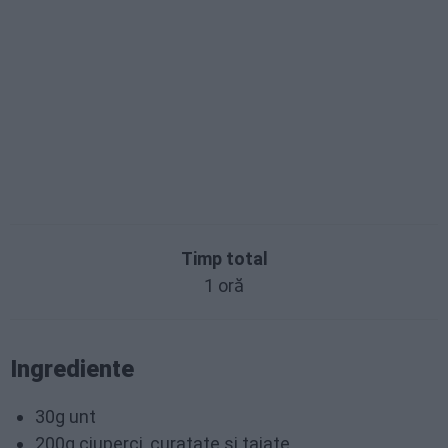
Timp total
1 oră
Ingrediente
30g unt
200g ciuperci, curatate si taiate