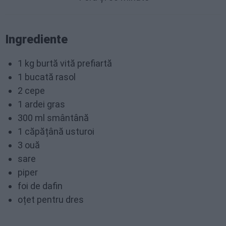
Ingrediente
1 kg burtă vită prefiartă
1 bucată rasol
2 cepe
1 ardei gras
300 ml smântână
1 căpățână usturoi
3 ouă
sare
piper
foi de dafin
oțet pentru dres