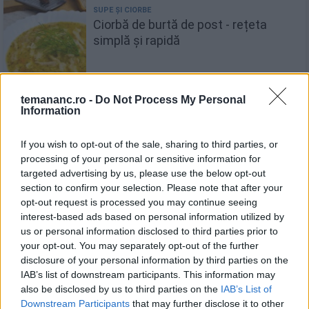
Ciorbă de burtă de post - rețeta
simplă și rapidă
temananc.ro -
Do Not Process My Personal
Information
Fasole bătută ardelenească
If you wish to opt-out of the sale, sharing to third parties, or
processing of your personal or sensitive information for
targeted advertising by us, please use the below opt-out
section to confirm your selection. Please note that after your
opt-out request is processed you may continue seeing
Ciorbă de miel cu măcriș
interest-based ads based on personal information utilized by
us or personal information disclosed to third parties prior to
your opt-out. You may separately opt-out of the further
disclosure of your personal information by third parties on the
IAB’s list of downstream participants. This information may
also be disclosed by us to third parties on the
IAB’s List of
Recomandări
Downstream Participants
that may further disclose it to other