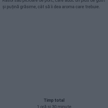
Rasol sau picioare de porc, care aduc un plus de gust
și puțină grăsime, cât să îi dea aroma care trebuie.
Timp total
1 oră și 30 minute