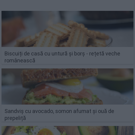
Biscuiți de casă cu untură și borș - rețetă veche
românească
Sandviș cu avocado, somon afumat și ouă de
prepeliță