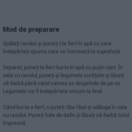
Mod de preparare
Spălați rasolul și puneți-l la fiert în apă cu sare.
Îndepărtați spuma care se formează la suprafață.
Separat, puneți la fiert burta în apă cu puțin oțet. În
oala cu rasolul, puneți și legumele curățate și lăsați
să fiarbă până când carnea se desprinde de pe os.
Legumele vor fi îndepărtate oricum la final.
Când burta a fiert, o puteți tăia fâșii și adăuga în oala
cu rasolul. Puneți foile de dafin și lăsați să fiarbă totul
împreună.