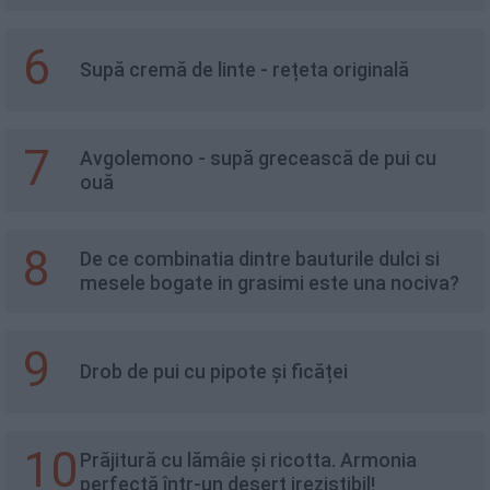
6
Supă cremă de linte - rețeta originală
7
Avgolemono - supă grecească de pui cu
ouă
8
De ce combinatia dintre bauturile dulci si
mesele bogate in grasimi este una nociva?
9
Drob de pui cu pipote și ficăței
10
Prăjitură cu lămâie și ricotta. Armonia
perfectă într-un desert irezistibil!