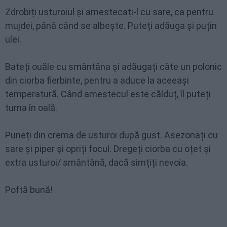
Zdrobiți usturoiul și amestecați-l cu sare, ca pentru
mujdei, până când se albește. Puteți adăuga și puțin
ulei.
Bateți ouăle cu smântâna și adăugați câte un polonic
din ciorba fierbinte, pentru a aduce la aceeași
temperatură. Când amestecul este călduț, îl puteți
turna în oală.
Puneți din crema de usturoi după gust. Asezonați cu
sare și piper și opriți focul. Dregeți ciorba cu oțet și
extra usturoi/ smântână, dacă simțiți nevoia.
Poftă bună!