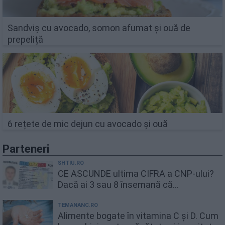
Sandviș cu avocado, somon afumat și ouă de
prepeliță
6 rețete de mic dejun cu avocado și ouă
Parteneri
SHTIU.RO
CE ASCUNDE ultima CIFRA a CNP-ului?
Dacă ai 3 sau 8 însemană că...
TEMANANC.RO
Alimente bogate în vitamina C și D. Cum