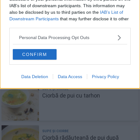
IAB’s list of downstream participants. This information may
Ciorbă de miel a la grec
also be disclosed by us to third parties on the
IAB’s List of
Downstream Participants
that may further disclose it to other
third parties.
Personal Data Processing Opt Outs
Ciorbă de dovlecei a la grec
CONFIRM
Data Deletion
Data Access
Privacy Policy
Ciorbă de pui cu tarhon
Ciorbă rădăuțeană de pui după