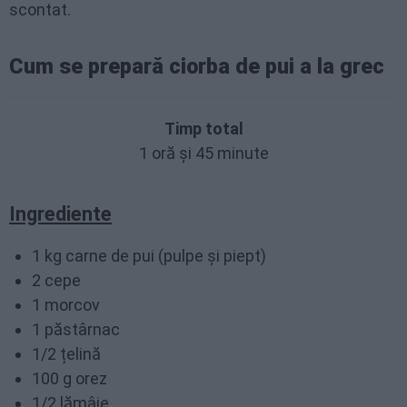
scontat.
Cum se prepară ciorba de pui a la grec
Timp total
1 oră și 45 minute
Ingrediente
1 kg carne de pui (pulpe și piept)
2 cepe
1 morcov
1 păstârnac
1/2 țelină
100 g orez
1/2 lămâie