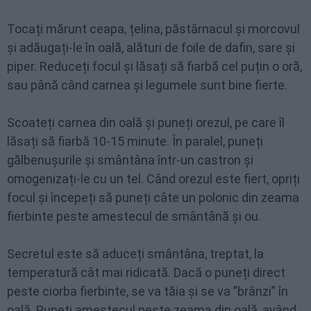
Tocați mărunt ceapa, țelina, păstârnacul și morcovul
și adăugați-le în oală, alături de foile de dafin, sare și
piper. Reduceți focul și lăsați să fiarbă cel puțin o oră,
sau până când carnea și legumele sunt bine fierte.
Scoateți carnea din oală și puneți orezul, pe care îl
lăsați să fiarbă 10-15 minute. În paralel, puneți
gălbenușurile și smântâna într-un castron și
omogenizați-le cu un tel. Când orezul este fiert, opriți
focul și începeți să puneți câte un polonic din zeama
fierbinte peste amestecul de smântână și ou.
Secretul este să aduceți smântâna, treptat, la
temperatură cât mai ridicată. Dacă o puneți direct
peste ciorba fierbinte, se va tăia și se va ”brânzi” în
oală. Puneți amestecul peste zeama din oală, având