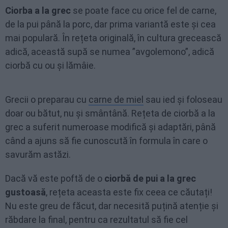
Ciorba a la grec
se poate face cu orice fel de carne,
de la pui până la porc, dar prima variantă este și cea
mai populară. În rețeta originală, în cultura grecească
adică, această supă se numea ”avgolemono”, adică
ciorbă cu ou și lămâie.
Grecii o preparau cu
carne de miel
sau ied și foloseau
doar ou bătut, nu și smântână. Rețeta de ciorbă a la
grec a suferit numeroase modifică și adaptări, până
când a ajuns să fie cunoscută în formula în care o
savurăm astăzi.
Dacă vă este poftă de o
ciorbă de pui a la grec
gustoasă
, rețeta aceasta este fix ceea ce căutați!
Nu este greu de făcut, dar necesită puțină atenție și
răbdare la final, pentru ca rezultatul să fie cel