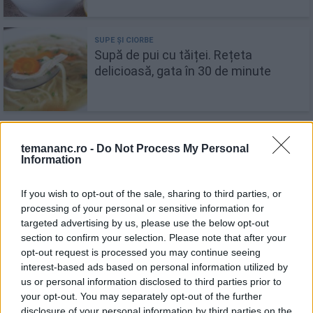
Supă de pui cu tăiței. Rețeta
delicioasă, gata în 30 de minute
Ciorbă de porc a la grec
temananc.ro -
Do Not Process My Personal
Information
If you wish to opt-out of the sale, sharing to third parties, or
processing of your personal or sensitive information for
targeted advertising by us, please use the below opt-out
section to confirm your selection. Please note that after your
Ciorbă de perișoare a la grec
opt-out request is processed you may continue seeing
interest-based ads based on personal information utilized by
us or personal information disclosed to third parties prior to
your opt-out. You may separately opt-out of the further
disclosure of your personal information by third parties on the