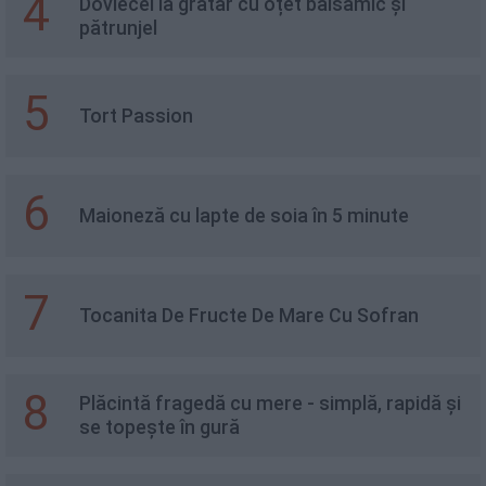
4
Dovlecei la grătar cu oțet balsamic și
pătrunjel
5
Tort Passion
6
Maioneză cu lapte de soia în 5 minute
7
Tocanita De Fructe De Mare Cu Sofran
8
Plăcintă fragedă cu mere - simplă, rapidă și
se topește în gură