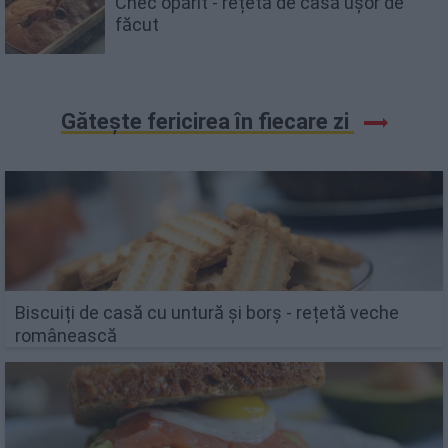
Chec opărit - rețetă de casă ușor de
făcut
Gătește fericirea în fiecare zi
Biscuiți de casă cu untură și borș - rețetă veche
românească