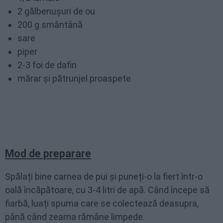
2 gălbenușuri de ou
200 g smântână
sare
piper
2-3 foi de dafin
mărar și pătrunjel proaspete
Mod de preparare
Spălați bine carnea de pui și puneți-o la fiert într-o
oală încăpătoare, cu 3-4 litri de apă. Când începe să
fiarbă, luați spuma care se colectează deasupra,
până când zeama rămâne limpede.