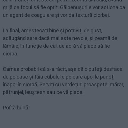
grijă ca focul să fie oprit. Gălbenușurile vor acționa ca
un agent de coagulare și vor da textură ciorbei.
La final, amestecați bine și potriviți de gust,
adăugând sare dacă mai este nevoie, și zeamă de
lămâie, în funcție de cât de acră vă place să fie
ciorba.
Carnea probabil că s-a răcit, așa că o puteți desface
de pe oase și tăia cubulețe pe care apoi le puneți
înapoi în ciorbă. Serviți cu verdețuri proaspete: mărar,
pătrunjel, leuștean sau ce vă place.
Poftă bună!