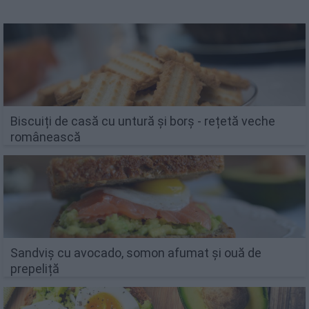
Biscuiți de casă cu untură și borș - rețetă veche
românească
Sandviș cu avocado, somon afumat și ouă de
prepeliță