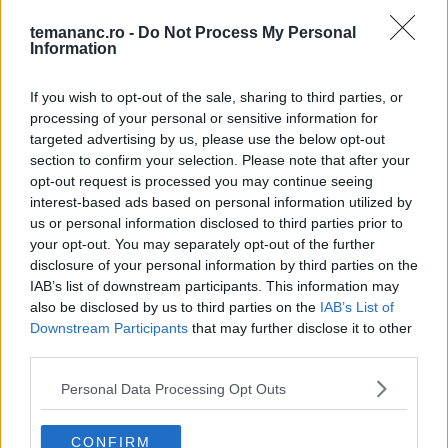
1
temananc.ro -
Do Not Process My Personal
Information
Dulceață de mure - rețeta tradițională
If you wish to opt-out of the sale, sharing to third parties, or
processing of your personal or sensitive information for
2
targeted advertising by us, please use the below opt-out
Cozonac cu fructe uscate
section to confirm your selection. Please note that after your
opt-out request is processed you may continue seeing
interest-based ads based on personal information utilized by
3
us or personal information disclosed to third parties prior to
Cartofi în stil italian, cu usturoi și parmezan
your opt-out. You may separately opt-out of the further
disclosure of your personal information by third parties on the
IAB’s list of downstream participants. This information may
4
also be disclosed by us to third parties on the
IAB’s List of
Prăjitură semilună cu cacao și nucă
Downstream Participants
that may further disclose it to other
third parties.
Personal Data Processing Opt Outs
5
Prăjitură cu morcovi - cea mai simplă
rețetă
CONFIRM