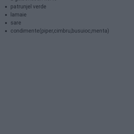
patrunjel verde
lamaie
sare
condimente(piper,cimbru,busuioc,menta)