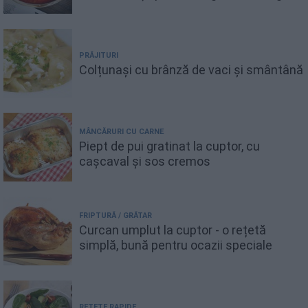
PRĂJITURI
Colțunași cu brânză de vaci și smântână
MÂNCĂRURI CU CARNE
Piept de pui gratinat la cuptor, cu
cașcaval și sos cremos
FRIPTURĂ / GRĂTAR
Curcan umplut la cuptor - o rețetă
simplă, bună pentru ocazii speciale
REȚETE RAPIDE