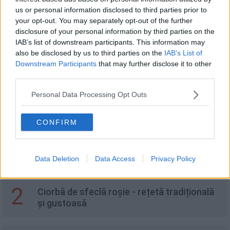
us or personal information disclosed to third parties prior to
your opt-out. You may separately opt-out of the further
disclosure of your personal information by third parties on the
IAB’s list of downstream participants. This information may
Frigarui Picante De Pui
also be disclosed by us to third parties on the
IAB’s List of
Downstream Participants
that may further disclose it to other
third parties.
Personal Data Processing Opt Outs
Recomandări
CONFIRM
1
Salam de biscuiți, rețeta simplă și rapidă a
unui desert unic
Data Deletion
Data Access
Privacy Policy
2
Ciorbă de sfeclă roșie - rețetă tradițională
și gustoasă