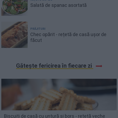
Salată de spanac asortată
PRĂJITURI
Chec opărit - rețetă de casă ușor de
făcut
Gătește fericirea în fiecare zi
Biscuiți de casă cu untură și borș - rețetă veche