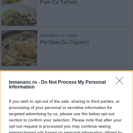
Porc Cu Tarhon
Pui Dijon Cu Ciuperci
Somon cu mustar Dijon si usturoi
temananc.ro -
Do Not Process My Personal
Information
If you wish to opt-out of the sale, sharing to third parties, or
processing of your personal or sensitive information for
targeted advertising by us, please use the below opt-out
section to confirm your selection. Please note that after your
Pulpă de porc la cuptor cu sos de
opt-out request is processed you may continue seeing
muștar
interest-based ads based on personal information utilized by