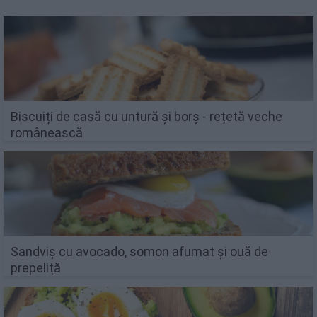
Biscuiți de casă cu untură și borș - rețetă veche
românească
Sandviș cu avocado, somon afumat și ouă de
prepeliță