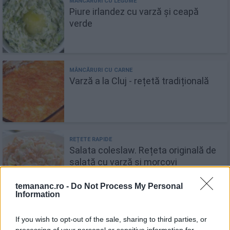
Piure irlandez cu varză și ceapă
verde
Varză a la Cluj - rețetă tradițională
Salata coleslaw. Rețeta originală de
salată cu varză și morcovi
temananc.ro -
Do Not Process My Personal
Information
Recomandări
If you wish to opt-out of the sale, sharing to third parties, or
processing of your personal or sensitive information for