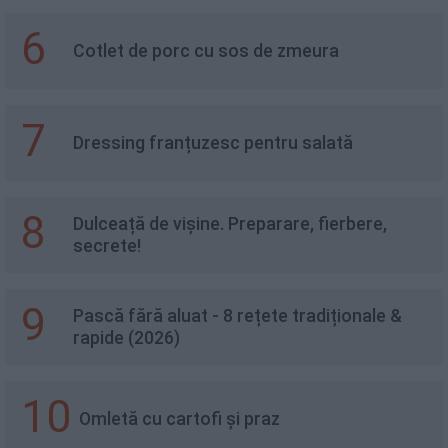
6
Cotlet de porc cu sos de zmeura
7
Dressing franțuzesc pentru salată
8
Dulceață de vișine. Preparare, fierbere,
secrete!
9
Pască fără aluat - 8 rețete tradiționale &
rapide (2026)
10
Omletă cu cartofi și praz