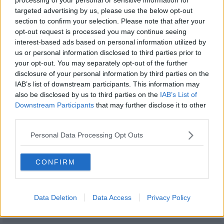
1
targeted advertising by us, please use the below opt-out
Empanadas - rețetă simplă și ușor de făcut
section to confirm your selection. Please note that after your
opt-out request is processed you may continue seeing
interest-based ads based on personal information utilized by
us or personal information disclosed to third parties prior to
2
Prăjitură cu morcovi - cea mai simplă
your opt-out. You may separately opt-out of the further
rețetă
disclosure of your personal information by third parties on the
IAB’s list of downstream participants. This information may
also be disclosed by us to third parties on the
IAB’s List of
3
Downstream Participants
that may further disclose it to other
Rondele de somon cu sos de piper verde
third parties.
Personal Data Processing Opt Outs
4
Roșii uscate în ulei - rețetă simplă,
CONFIRM
explicată pas cu pas
5
Data Deletion
Data Access
Privacy Policy
Tarta Cu Gin Tonic