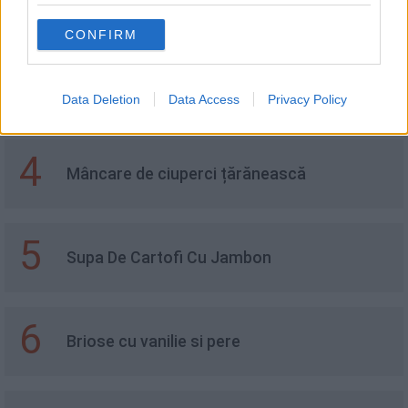
2
Tocăniță de porc cu macaroane
CONFIRM
3
Smoothie cu afine și cătină
Data Deletion
Data Access
Privacy Policy
4
Mâncare de ciuperci țărănească
5
Supa De Cartofi Cu Jambon
6
Briose cu vanilie si pere