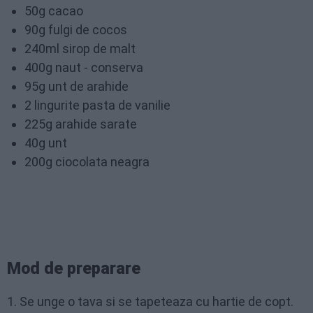
50g cacao
90g fulgi de cocos
240ml sirop de malt
400g naut - conserva
95g unt de arahide
2 lingurite pasta de vanilie
225g arahide sarate
40g unt
200g ciocolata neagra
Mod de preparare
1. Se unge o tava si se tapeteaza cu hartie de copt.