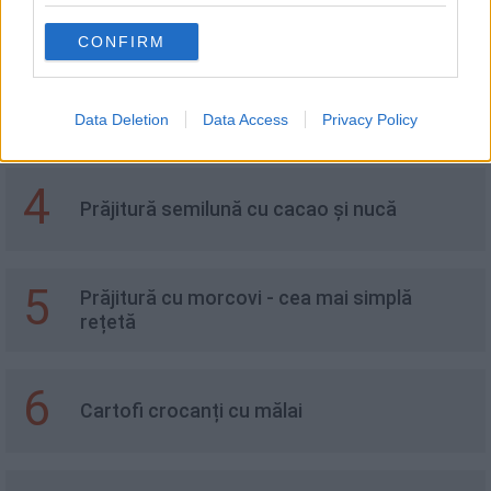
2
Cozonac cu fructe uscate
CONFIRM
3
Cartofi în stil italian, cu usturoi și parmezan
Data Deletion
Data Access
Privacy Policy
4
Prăjitură semilună cu cacao și nucă
5
Prăjitură cu morcovi - cea mai simplă
rețetă
6
Cartofi crocanți cu mălai