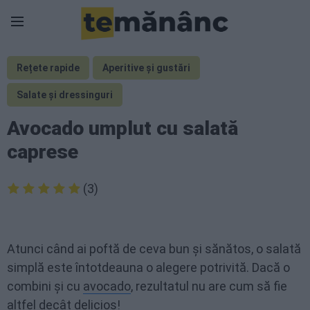
Rețete rapide
Aperitive și gustări
Salate și dressinguri
Avocado umplut cu salată
caprese
(3)
Atunci când ai poftă de ceva bun și sănătos, o salată
simplă este întotdeauna o alegere potrivită. Dacă o
combini și cu
avocado
, rezultatul nu are cum să fie
altfel decât delicios!