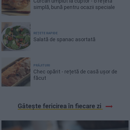
Curcan umplut la cuptor - o rețetă
simplă, bună pentru ocazii speciale
REȚETE RAPIDE
Salată de spanac asortată
PRĂJITURI
Chec opărit - rețetă de casă ușor de
făcut
Gătește fericirea în fiecare zi