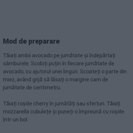
Mod de preparare
Tăiați ambii avocado pe jumătate și îndepărtați
sâmburele. Scobiți puțin în fiecare jumătate de
avocado, cu ajutorul unei linguri. Scoateți o parte din
miez, având grijă să lăsați o margine cam de
jumătate de centimetru.
Tăiați roșiile cherry în jumătăți sau sferturi. Tăiați
mozzarella cubulețe și puneți-o împreună cu roșiile
într-un bol.