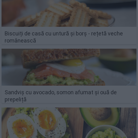
Biscuiți de casă cu untură și borș - rețetă veche
românească
Sandviș cu avocado, somon afumat și ouă de
prepeliță