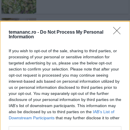
Salată de ton cu avocado și
temananc.ro -
Do Not Process My Personal
grapefruit
Information
If you wish to opt-out of the sale, sharing to third parties, or
processing of your personal or sensitive information for
targeted advertising by us, please use the below opt-out
Dressing cu avocado și iaurt pentru
section to confirm your selection. Please note that after your
salată
opt-out request is processed you may continue seeing
interest-based ads based on personal information utilized by
us or personal information disclosed to third parties prior to
your opt-out. You may separately opt-out of the further
disclosure of your personal information by third parties on the
IAB’s list of downstream participants. This information may
Recomandări
also be disclosed by us to third parties on the
IAB’s List of
Downstream Participants
that may further disclose it to other
1
third parties.
Ciorbă de fasole verde cu afumătură