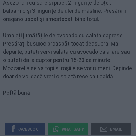
Asezonați cu sare și piper, 2 lingurițe de oțet
balsamic și 3 lingurițe de ulei de măsline. Presărați
oregano uscat și amestecați bine totul.
Umpleți jumătățile de avocado cu salata caprese.
Presărați busuioc proaspăt tocat deasupra. Mai
departe, puteți servi salata cu avocado ca atare sau
o puteți da la cuptor pentru 15-20 de minute.
Mozzarella se va topi și roșiile se vor rumeni. Depinde
doar de voi dacă vreți o salată rece sau caldă.
Poftă bună!
FACEBOOK
WHATSAPP
EMAIL