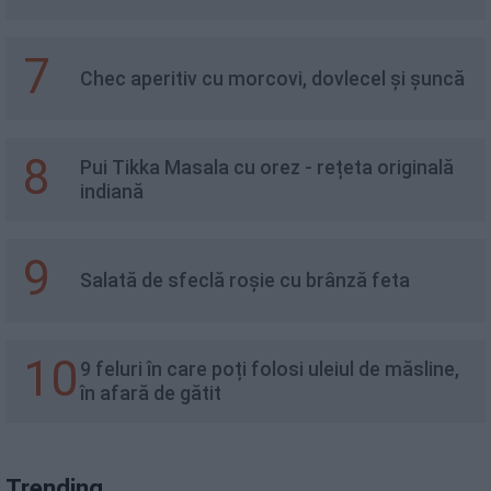
7
Chec aperitiv cu morcovi, dovlecel și șuncă
8
Pui Tikka Masala cu orez - rețeta originală
indiană
9
Salată de sfeclă roșie cu brânză feta
10
9 feluri în care poți folosi uleiul de măsline,
în afară de gătit
Trending