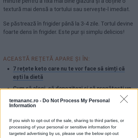
minute pentru a fixa mai bine glazura și a obține o
textură mai densă a tortului sau servește-l imediat.
Se păstrează în frigider până la 3-4 zile. Tortul devine
foarte dens în frigider. Este pur și simplu delicios!
ACEASTĂ REȚETĂ APARE ȘI ÎN:
7 rețete keto care nu te vor face să simți că
ești la dietă
Cum să alegi, să depozitezi și să pregătești un
avocado delicios
temananc.ro -
Do Not Process My Personal
Information
If you wish to opt-out of the sale, sharing to third parties, or
FACEBOOK
WHATSAPP
EMAIL
processing of your personal or sensitive information for
targeted advertising by us, please use the below opt-out