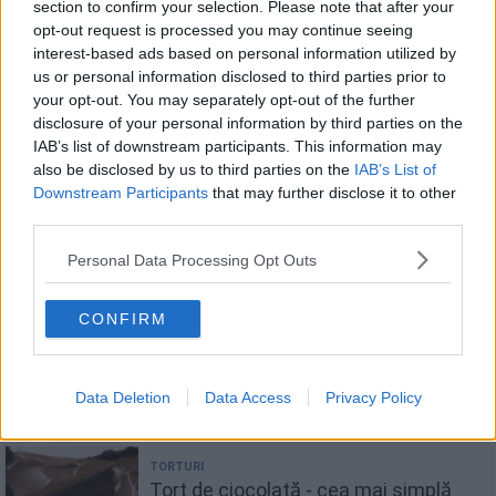
section to confirm your selection. Please note that after your
opt-out request is processed you may continue seeing
interest-based ads based on personal information utilized by
us or personal information disclosed to third parties prior to
Te-ar mai putea interesa
your opt-out. You may separately opt-out of the further
disclosure of your personal information by third parties on the
IAB’s list of downstream participants. This information may
also be disclosed by us to third parties on the
IAB’s List of
Ciocolată de casă fara foc. Rețetă
Downstream Participants
that may further disclose it to other
vegană și de post (5 minute)
third parties.
Personal Data Processing Opt Outs
CONFIRM
Mud Cake - cel mai bun tort de
ciocolată
Data Deletion
Data Access
Privacy Policy
Tort de ciocolată - cea mai simplă