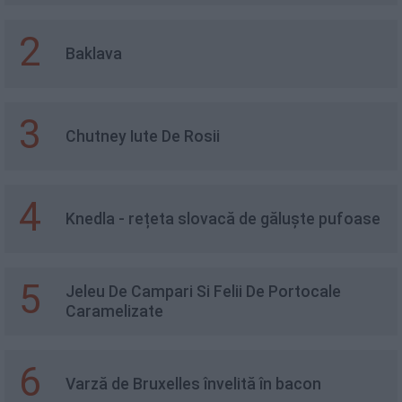
2
Baklava
3
Chutney Iute De Rosii
4
Knedla - rețeta slovacă de găluște pufoase
5
Jeleu De Campari Si Felii De Portocale
Caramelizate
6
Varză de Bruxelles învelită în bacon