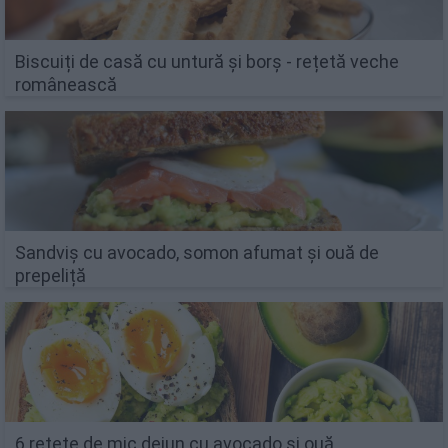
Biscuiți de casă cu untură și borș - rețetă veche
românească
Sandviș cu avocado, somon afumat și ouă de
prepeliță
6 rețete de mic dejun cu avocado și ouă