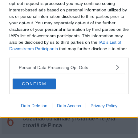
2
opt-out request is processed you may continue seeing
Cornulețe fragede cu gem
interest-based ads based on personal information utilized by
us or personal information disclosed to third parties prior to
your opt-out. You may separately opt-out of the further
disclosure of your personal information by third parties on the
3
IAB’s list of downstream participants. This information may
Croissant Cu Nutella
also be disclosed by us to third parties on the
IAB’s List of
Downstream Participants
that may further disclose it to other
third parties.
4
Salata mexicana cu fasole si chorizo
Personal Data Processing Opt Outs
CONFIRM
5
Prăjitură Bețivană
Data Deletion
Data Access
Privacy Policy
6
Cozonac cu lămâie și stafide - rețeta
croată de Pinca