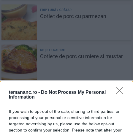
Cotlet de porc cu parmezan
Cotlete de porc cu miere si mustar
temananc.ro -
Do Not Process My Personal
Recomandări
Information
1
If you wish to opt-out of the sale, sharing to third parties, or
Mâncare de ardei gras cu brănză
processing of your personal or sensitive information for
targeted advertising by us, please use the below opt-out
section to confirm your selection. Please note that after your