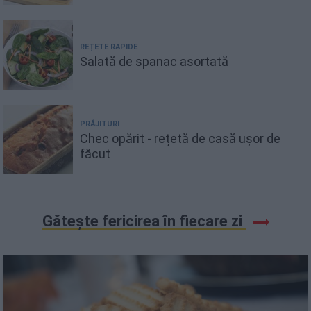
REȚETE RAPIDE
Salată de spanac asortată
PRĂJITURI
Chec opărit - rețetă de casă ușor de
făcut
Gătește fericirea în fiecare zi